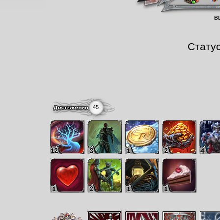
B
Стату
45