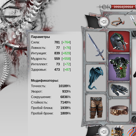
30664|30664
Параметры
Сила:
781
[
+764
]
Ловкость:
77
[
+76
]
Интуиция:
839
[
+829
]
Мудрость:
559
[
+558
]
Интеллект:
73
[
+72
]
Здоровье:
473
[
+87
]
Модификаторы:
Точность:
10189
%
Уворот:
933
%
Сокрушение:
6836
%
Стойкость:
7140
%
Пробой блока:
1939
%
Пробой брони:
1809
%