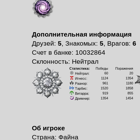
Дополнительная информация
Друзей:
5
, Знакомых:
5
, Врагов:
6
Счет в банке: 10032864
Склонность: Нейтрал
Статистика:
Победы
Поражения
60
20
Нейтрал:
1124
1354
Игнесс:
961
1180
Раанор:
1520
1858
Тарбис:
919
855
Витарра:
1354
1454
Дримнир:
Об игроке
Страна: Файна