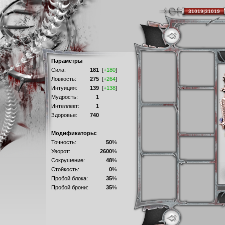
31019|31019
Параметры
Сила:
181
[
+180
]
Ловкость:
275
[
+264
]
Интуиция:
139
[
+138
]
Мудрость:
1
Интеллект:
1
Здоровье:
740
Модификаторы:
Точность:
50
%
Уворот:
2600
%
Сокрушение:
48
%
Стойкость:
0
%
Пробой блока:
35
%
Пробой брони:
35
%