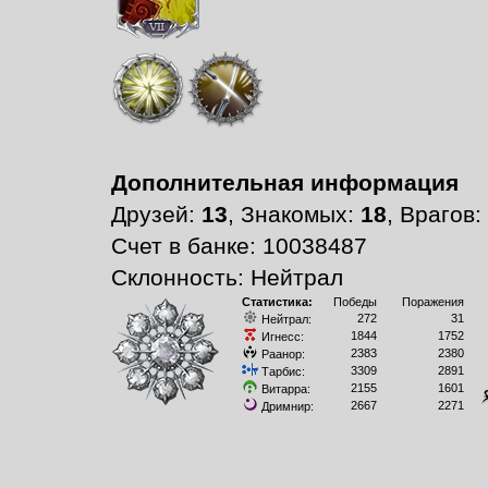
Дополнительная информация
Друзей:
13
, Знакомых:
18
, Врагов:
Счет в банке: 10038487
Склонность: Нейтрал
Статистика:
Победы
Поражения
272
31
Нейтрал:
1844
1752
Игнесс:
2383
2380
Раанор:
3309
2891
Тарбис:
2155
1601
Витарра:
2667
2271
Дримнир: