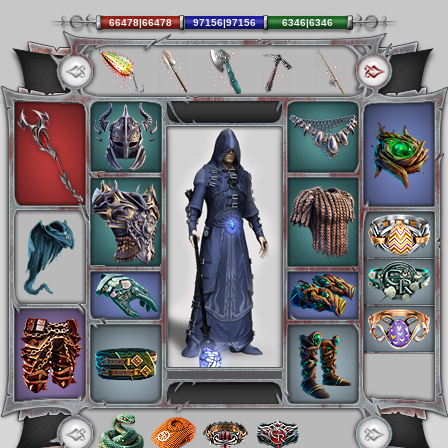
66478|66478
97156|97156
6346|6346