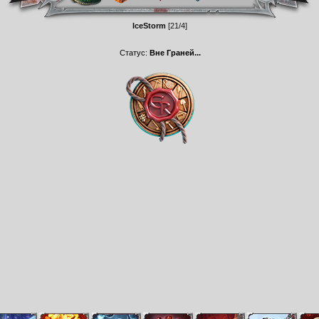
IceStorm
[21/4]
Статус:
Вне Граней...