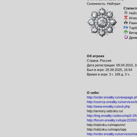
Склонность: Нейтрал
Статист
Нейт
Игне
Раан
Тарб
Вита
Дрим
Об игроке
Страна: Россия
Дата регистрации: 09.04.2010, 1
Был в игре: 25.09.2025, 16:54
Время в игре: 3 г. 169 д. 3 ч.
О себе:
http://order.ereality.ru/viewpage
http://usercp.ereality.ru/services
http://www.ereality.ru/exit.php
http://armory.sidzoku.ru/
http://img.ereality.ru/docs/mp3-2
http://forum.ereality.ru/topic2226
http://sidzoku.ru/maps/ovl
http://sidzoku.ru/maps/opp
http://order.ereality.ru/services/m