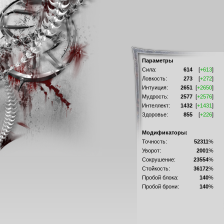
Параметры
Сила:
614
[
+613
]
Ловкость:
273
[
+272
]
Интуиция:
2651
[
+2650
]
Мудрость:
2577
[
+2576
]
Интеллект:
1432
[
+1431
]
Здоровье:
855
[
+226
]
Модификаторы:
Точность:
52311
%
Уворот:
2001
%
Сокрушение:
23554
%
Стойкость:
36172
%
Пробой блока:
140
%
Пробой брони:
140
%