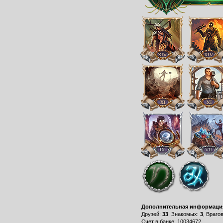
Дополнительная информаци
Друзей:
33
, Знакомых:
3
, Враго
Счет в банке: 10034672