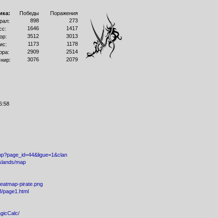
ика:
Победы
Поражения
898
273
рал:
1646
1417
сс:
3512
3013
ор:
1173
1178
ис:
2909
2514
рра:
3076
2079
нир:
6:58
.php?page_id=44&ligue=1&clan
/islands/map
/heatmap-pirate.png
53/page1.html
agicCalc/