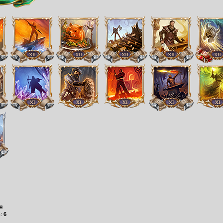
я
в:
6