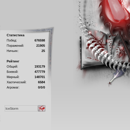
Статистика
Побед:
676598
Поражений:
21905
Ничьих:
25
Рейтинг
Общий:
193179
Боевой:
477779
Мирный:
148701
Хаотический:
6584
Агромаг:
0
/
0
/
0