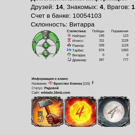
Друзей:
14
, Знакомых:
4
, Врагов:
1
Счет в банке: 10054103
Склонность: Витарра
Статистика:
Победы
Поражения
195
123
Нейтрал:
311
1126
Игнесс:
339
1129
Раанор:
876
1083
Тарбис:
0
0
Витарра:
387
777
Дримнир:
Информация о клане:
Название:
Братство Клинка
[115]
Статус:
Рядовой
Сайт:
erblade.16mb.com