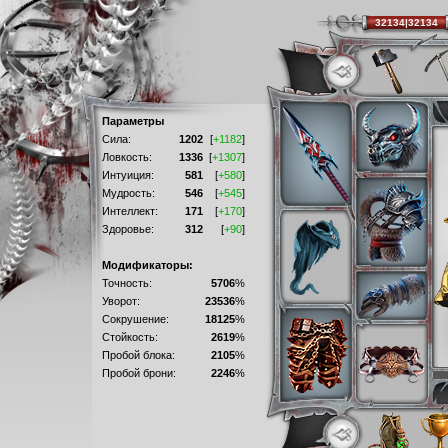
32134|32134
Параметры
Сила:
1202
[
+1182
]
Ловкость:
1336
[
+1307
]
Интуиция:
581
[
+580
]
Мудрость:
546
[
+545
]
Интеллект:
171
[
+170
]
Здоровье:
312
[
+90
]
Модификаторы:
Точность:
5706
%
Уворот:
23536
%
Сокрушение:
18125
%
Стойкость:
2619
%
Пробой блока:
2105
%
Пробой брони:
2246
%