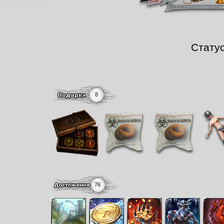
Стату
8
76