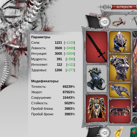
117K|117K
Параметры
Сила:
1221
[
+1220
]
Ловкость:
3500
[
+3499
]
Интуиция:
3005
[
+3004
]
Мудрость:
391
[
+390
]
Интеллект:
112
[
+111
]
Здоровье:
1266
[
+277
]
Модификаторы:
Точность:
69239
%
Уворот:
87553
%
Сокрушение:
15443
%
Стойкость:
5029
%
Пробой блока:
3983
%
Пробой брони:
3983
%