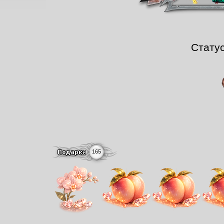
Стату
165