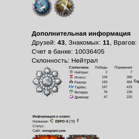
Дополнительная информация
Друзей:
43
, Знакомых:
11
, Врагов:
Счет в банке: 10036405
Склонность: Нейтрал
Статистика:
Победы
Поражения
2
7
Нейтрал:
104
390
Игнесс:
150
484
Раанор:
167
419
Тарбис:
76
236
Витарра:
47
225
Дримнир:
Информация о клане:
Название:
ЕВРО-S
[79]
Статус:
Сайт:
evrograni.com