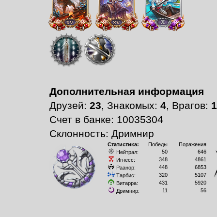
Дополнительная информация
Друзей:
23
, Знакомых:
4
, Врагов:
1
Счет в банке: 10035304
Склонность: Дримнир
Статистика:
Победы
Поражения
50
646
Нейтрал:
348
4861
Игнесс:
448
6853
Раанор:
320
5107
Тарбис:
431
5920
Витарра:
11
56
Дримнир: