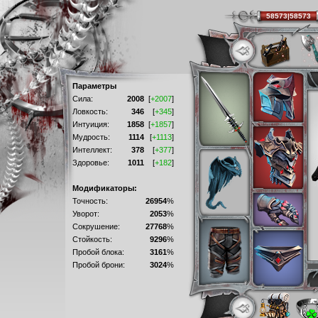
58573|58573
Параметры
Сила:
2008
[
+2007
]
Ловкость:
346
[
+345
]
Интуиция:
1858
[
+1857
]
Мудрость:
1114
[
+1113
]
Интеллект:
378
[
+377
]
Здоровье:
1011
[
+182
]
Модификаторы:
Точность:
26954
%
Уворот:
2053
%
Сокрушение:
27768
%
Стойкость:
9296
%
Пробой блока:
3161
%
Пробой брони:
3024
%