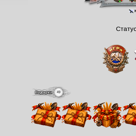
К
Стату
49