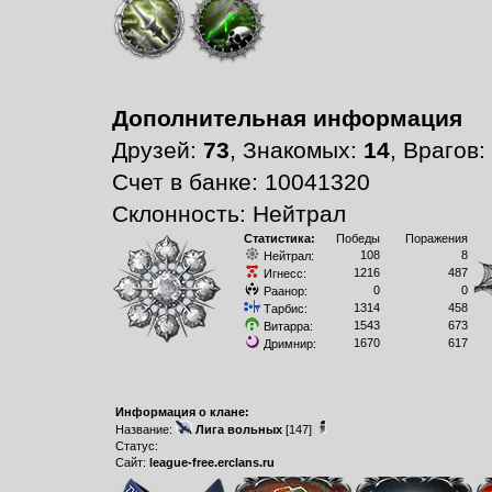
Дополнительная информация
Друзей:
73
, Знакомых:
14
, Врагов:
Счет в банке: 10041320
Склонность: Нейтрал
Статистика:
Победы
Поражения
108
8
Нейтрал:
1216
487
Игнесс:
0
0
Раанор:
1314
458
Тарбис:
1543
673
Витарра:
1670
617
Дримнир:
Информация о клане:
Название:
Лига вольных
[147]
Статус:
Сайт:
league-free.erclans.ru