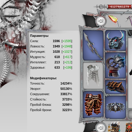
61279|61279
Параметры
Сила:
1596
[
+1595
]
Ловкость:
1949
[
+1948
]
Интуиция:
1028
[
+1027
]
Мудрость:
618
[
+617
]
Интеллект:
213
[
+212
]
Здоровье:
633
[
+199
]
Модификаторы:
Точность:
14234
%
Уворот:
50130
%
Сокрушение:
33817
%
Стойкость:
3733
%
Пробой блока:
3298
%
Пробой брони:
3223
%