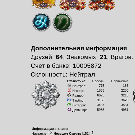
Дополнительная информация
Друзей:
64
, Знакомых:
21
, Врагов:
Счет в банке: 10005872
Склонность: Нейтрал
Статистика:
Победы
Поражения
775
186
Нейтрал:
1833
2230
Игнесс:
6025
3213
Раанор:
3168
3628
Тарбис:
3467
3531
Витарра:
5935
4951
Дримнир:
Информация о клане:
Название:
Несущие Смерть
[151]