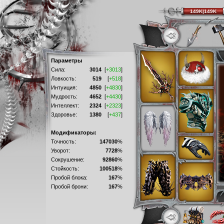
149K|149K
Параметры
Сила:
3014
[
+3013
]
Ловкость:
519
[
+518
]
Интуиция:
4850
[
+4830
]
Мудрость:
4652
[
+4430
]
Интеллект:
2324
[
+2323
]
Здоровье:
1380
[
+437
]
Модификаторы:
Точность:
147030
%
Уворот:
7728
%
Сокрушение:
92860
%
Стойкость:
100518
%
Пробой блока:
167
%
Пробой брони:
167
%