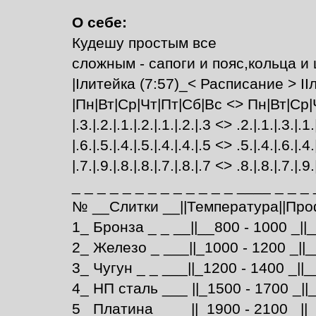
О себе:
Кудешу простым все
сложным - сапоги и пояс,кольца и
|Iлитейка (7:57)_< Расписание > IIл
|Пн|Вт|Ср|Чт|Пт|Сб|Вс <> Пн|Вт|Ср|
|.3.|.2.|.1.|.2.|.1.|.2.|.3 <> .2.|.1.|.3.|.1.
|.6.|.5.|.4.|.5.|.4.|.4.|.5 <> .5.|.4.|.6.|.4.
|.7.|.9.|.8.|.8.|.7.|.8.|.7 <> .8.|.8.|.7.|.9.
_ _ _ _ _ _ _ _ _ _ _ _ _ ____ _ _ _ 
№ __Слитки __||Температура||Проф
1_ Бронза _ _ __||__800 - 1000 _||
2_ Железо _ ___||_1000 - 1200 _||__
3_ Чугун _ _ ___||_1200 - 1400 _||_
4_ НП сталь ___ ||_1500 - 1700 _||_
5_ Платина _ __ ||_1900 - 2100 _||_