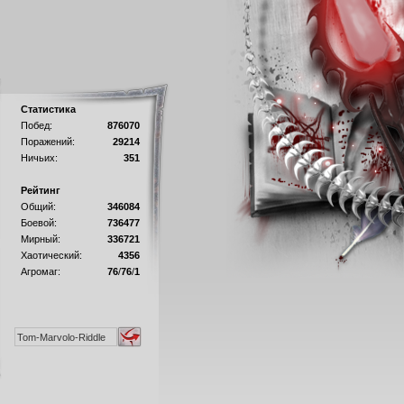
Статистика
Побед:
876070
Поражений:
29214
Ничьих:
351
Рейтинг
Общий:
346084
Боевой:
736477
Мирный:
336721
Хаотический:
4356
Агромаг:
76
/
76
/
1