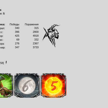
я
ов:
5
ика:
Победы
Поражения
340
315
рал:
396
2800
сс:
425
4918
ор:
69
332
ис:
276
2367
рра:
347
3733
нир:
158]