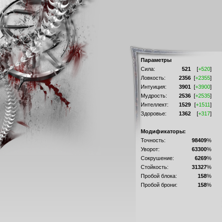
Параметры
Сила:
521
[
+520
]
Ловкость:
2356
[
+2355
]
Интуиция:
3901
[
+3900
]
Мудрость:
2536
[
+2535
]
Интеллект:
1529
[
+1511
]
Здоровье:
1362
[
+317
]
Модификаторы:
Точность:
98409
%
Уворот:
63300
%
Сокрушение:
6269
%
Стойкость:
31327
%
Пробой блока:
158
%
Пробой брони:
158
%