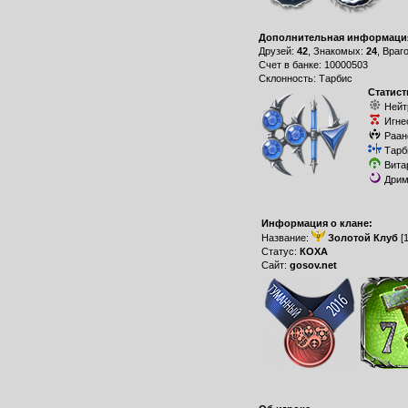
Дополнительная информаци
Друзей:
42
, Знакомых:
24
, Враг
Счет в банке: 10000503
Склонность: Тарбис
Статист
Нейт
Игне
Раан
Тарб
Вита
Дрим
Информация о клане:
Название:
Золотой Клуб
[
Статус:
КОХА
Сайт:
gosov.net