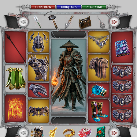
197K|197K
150K|150K
7160|7160