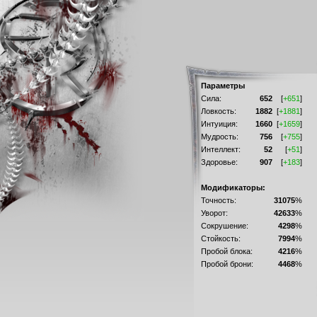
Параметры
Сила:
652
[
+651
]
Ловкость:
1882
[
+1881
]
Интуиция:
1660
[
+1659
]
Мудрость:
756
[
+755
]
Интеллект:
52
[
+51
]
Здоровье:
907
[
+183
]
Модификаторы:
Точность:
31075
%
Уворот:
42633
%
Сокрушение:
4298
%
Стойкость:
7994
%
Пробой блока:
4216
%
Пробой брони:
4468
%