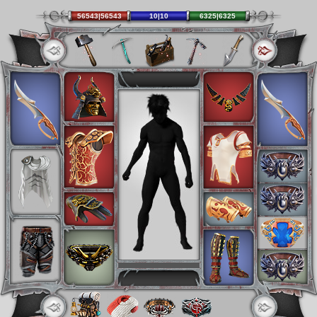
56543|56543
10|10
6325|6325