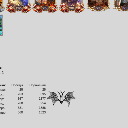
я
в:
1
ика:
Победы
Поражения
28
28
рал:
263
695
сс:
367
1377
ор:
260
954
ис:
381
1386
рра:
560
1323
нир: