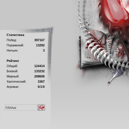
Статистика
Побед:
397167
Поражений:
13292
Ничьих:
3
Рейтинг
Общий:
124414
Боевой:
133232
Мирный:
208606
Хаотический:
1567
Агромаг:
0
/
1
/
0