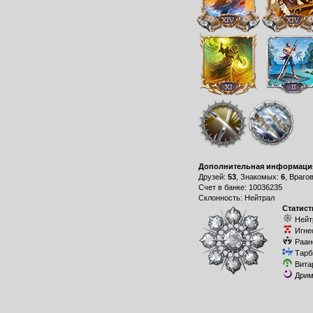
Дополнительная информаци
Друзей:
53
, Знакомых:
6
, Враго
Счет в банке: 10036235
Склонность: Нейтрал
Статист
Нейт
Игне
Раан
Тарб
Вита
Дрим