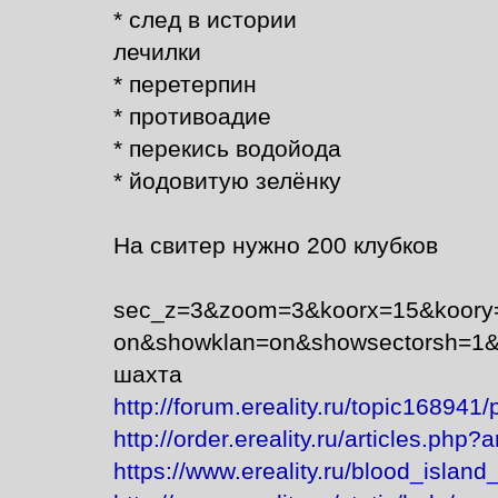
* след в истории
лечилки
* перетерпин
* противоадие
* перекись водойода
* йодовитую зелёнку
На свитер нужно 200 клубков
sec_z=3&zoom=3&koorx=15&koory
on&showklan=on&showsectorsh=1&
шахта
http://forum.ereality.ru/topic168941
http://order.ereality.ru/articles.php?
https://www.ereality.ru/blood_islan