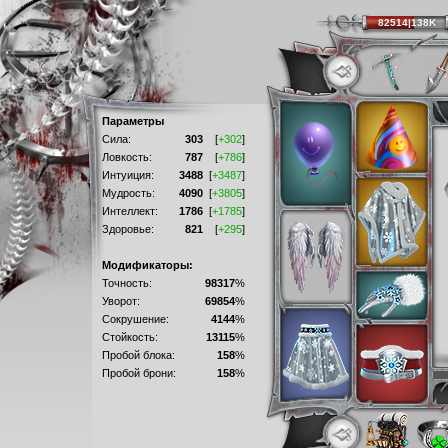
82514|138K
Параметры
Сила:
303
[
+302
]
Ловкость:
787
[
+786
]
Интуиция:
3488
[
+3487
]
Мудрость:
4090
[
+3805
]
Интеллект:
1786
[
+1785
]
Здоровье:
821
[
+295
]
Модификаторы:
Точность:
98317
%
Уворот:
69854
%
Сокрушение:
4144
%
Стойкость:
13115
%
Пробой блока:
158
%
Пробой брони:
158
%