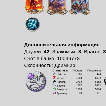
Дополнительная информация
Друзей:
42
, Знакомых:
8
, Врагов:
3
Счет в банке: 10036773
Склонность: Дримнир
Статистика:
Победы
Поражения
365
474
Нейтрал:
1583
6034
Игнесс:
1738
8162
Раанор:
1687
5962
Тарбис:
1209
5894
Витарра:
40
181
Дримнир: