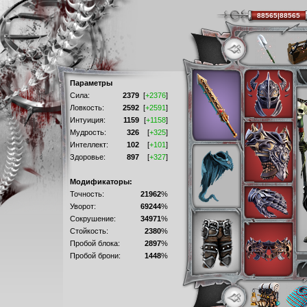
88565|88565
Параметры
Сила:
2379
[
+2376
]
Ловкость:
2592
[
+2591
]
Интуиция:
1159
[
+1158
]
Мудрость:
326
[
+325
]
Интеллект:
102
[
+101
]
Здоровье:
897
[
+327
]
Модификаторы:
Точность:
21962
%
Уворот:
69244
%
Сокрушение:
34971
%
Стойкость:
2380
%
Пробой блока:
2897
%
Пробой брони:
1448
%