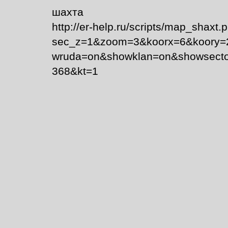
шахта
http://er-help.ru/scripts/map_shaxt.
sec_z=1&zoom=3&koorx=6&koory=
wruda=on&showklan=on&showsecto
368&kt=1