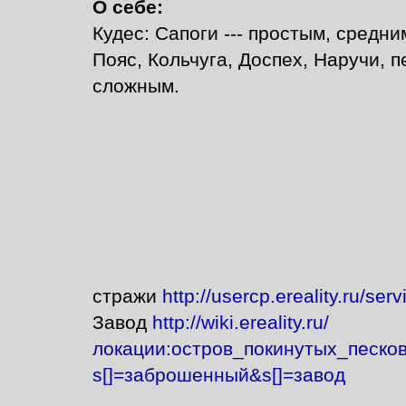
О себе:
Кудес: Сапоги --- простым, средни
Пояс, Кольчуга, Доспех, Наручи, п
сложным.
стражи
http://usercp.ereality.ru/serv
Завод
http://wiki.ereality.ru/
локации:остров_покинутых_песко
s[]=заброшенный&s[]=завод