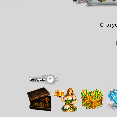
Стату
11