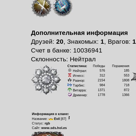
Дополнительная информация
Друзей:
20
, Знакомых:
1
, Врагов:
1
Счет в банке: 10036941
Склонность: Нейтрал
Статистика:
Победы
Поражения
576
185
Нейтрал:
312
553
Игнесс:
2154
1808
Раанор:
984
718
Тарбис:
1371
872
Витарра:
1778
1366
Дримнир:
Информация о клане:
Название:
Evil
[87]
Статус:
rgb
Сайт:
www.sds.hol.es