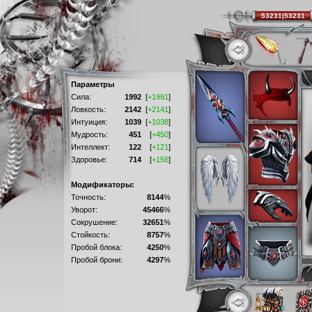
53231|53231
Параметры
Сила:
1992
[
+1991
]
Ловкость:
2142
[
+2141
]
Интуиция:
1039
[
+1038
]
Мудрость:
451
[
+450
]
Интеллект:
122
[
+121
]
Здоровье:
714
[
+156
]
Модификаторы:
Точность:
8144
%
Уворот:
45466
%
Сокрушение:
32651
%
Стойкость:
8757
%
Пробой блока:
4250
%
Пробой брони:
4297
%