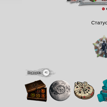
Стату
41