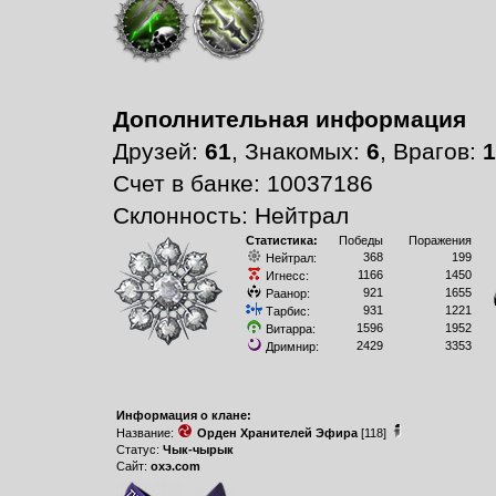
Дополнительная информация
Друзей:
61
, Знакомых:
6
, Врагов:
1
Счет в банке: 10037186
Склонность: Нейтрал
Статистика:
Победы
Поражения
368
199
Нейтрал:
1166
1450
Игнесс:
921
1655
Раанор:
931
1221
Тарбис:
1596
1952
Витарра:
2429
3353
Дримнир:
Информация о клане:
Название:
Орден Хранителей Эфира
[118]
Статус:
Чык-чырык
Сайт:
охэ.com