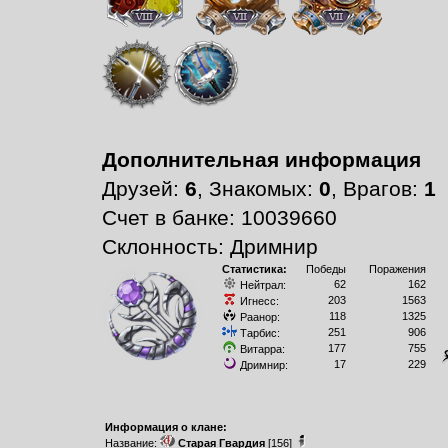
Дополнительная информация
Друзей:
6
, Знакомых:
0
, Врагов:
1
Счет в банке: 10039660
Склонность: Дримнир
Статистика:
Победы
Поражения
62
162
Нейтрал:
203
1563
Игнесс:
118
1325
Раанор:
251
906
Тарбис:
177
755
Витарра:
17
229
Дримнир:
Информация о клане:
Название:
Старая Гвардия
[156]