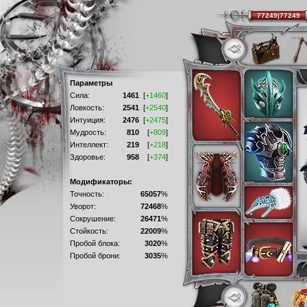
77249|77249
Параметры
Сила:
1461
[
+1460
]
Ловкость:
2541
[
+2540
]
Интуиция:
2476
[
+2475
]
Мудрость:
810
[
+809
]
Интеллект:
219
[
+218
]
Здоровье:
958
[
+374
]
Модификаторы:
Точность:
65057
%
Уворот:
72468
%
Сокрушение:
26471
%
Стойкость:
22009
%
Пробой блока:
3020
%
Пробой брони:
3035
%