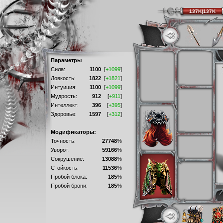
137K|137K
Параметры
Сила:
1100
[
+1099
]
Ловкость:
1822
[
+1821
]
Интуиция:
1100
[
+1099
]
Мудрость:
912
[
+911
]
Интеллект:
396
[
+395
]
Здоровье:
1597
[
+312
]
Модификаторы:
Точность:
27748
%
Уворот:
59166
%
Сокрушение:
13088
%
Стойкость:
11536
%
Пробой блока:
185
%
Пробой брони:
185
%