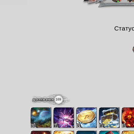
Стату
169