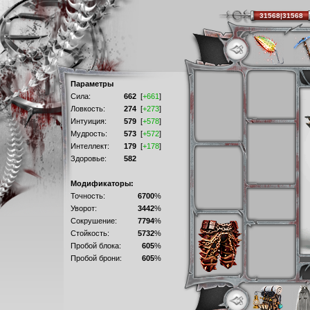
31568|31568
Параметры
Сила:
662
[
+661
]
Ловкость:
274
[
+273
]
Интуиция:
579
[
+578
]
Мудрость:
573
[
+572
]
Интеллект:
179
[
+178
]
Здоровье:
582
Модификаторы:
Точность:
6700
%
Уворот:
3442
%
Сокрушение:
7794
%
Стойкость:
5732
%
Пробой блока:
605
%
Пробой брони:
605
%