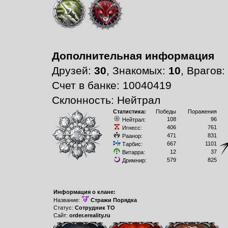
Дополнительная информация
Друзей:
30
, Знакомых:
10
, Врагов:
Счет в банке: 10040419
Склонность: Нейтрал
Статистика:
Победы
Поражения
108
96
Нейтрал:
406
761
Игнесс:
471
831
Раанор:
667
1101
Тарбис:
12
37
Витарра:
579
825
Дримнир:
Информация о клане:
Название:
Стражи Порядка
Статус:
Сотрудник ТО
Сайт:
order.ereality.ru