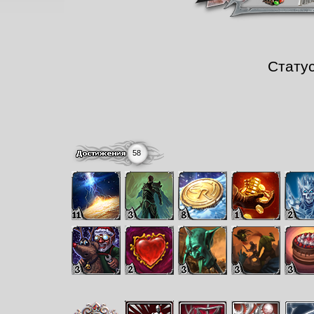
Стату
58