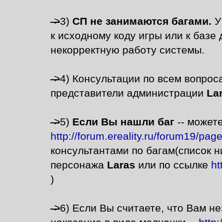
->
3)
СП не занимаются багами.
У
к исходному коду игры или к базе
некорректную работу системы.
->
4) Консультации по всем вопрос
представители администрации
La
->
5)
Если Вы нашли баг
-- может
http://forum.ereality.ru/forum19/pag
консультантами по багам(список 
персонажа
Laras
или по ссылке
ht
)
->
6) Если Вы считаете, что Вам н