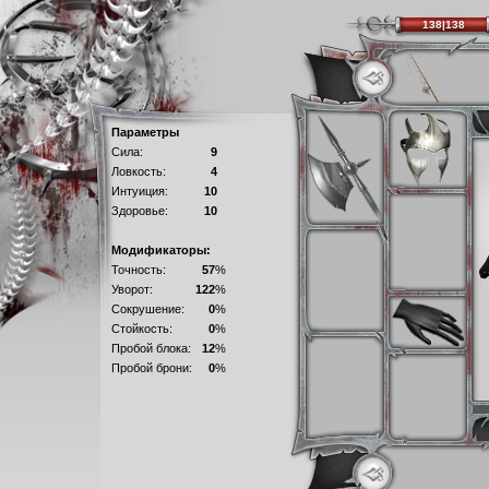
138|138
Параметры
Сила:
9
Ловкость:
4
Интуиция:
10
Здоровье:
10
Модификаторы:
Точность:
57
%
Уворот:
122
%
Сокрушение:
0
%
Стойкость:
0
%
Пробой блока:
12
%
Пробой брони:
0
%