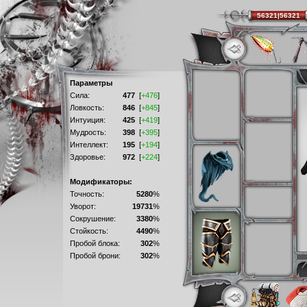
56321|56321
Параметры
Сила:
477
[
+476
]
Ловкость:
846
[
+845
]
Интуиция:
425
[
+419
]
Мудрость:
398
[
+395
]
Интеллект:
195
[
+194
]
Здоровье:
972
[
+224
]
Модификаторы:
Точность:
5280
%
Уворот:
19731
%
Сокрушение:
3380
%
Стойкость:
4490
%
Пробой блока:
302
%
Пробой брони:
302
%