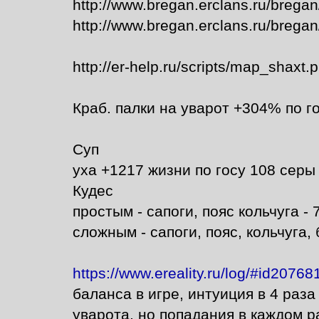
http://www.bregan.erclans.ru/brega
http://www.bregan.erclans.ru/bregan
http://er-help.ru/scripts/map_shaxt.
Краб. палки на уварот +304% по г
Суп
уха +1217 жизни по госу 108 серы
Кудес
простым - сапоги, пояс кольчуга - 
сложным - сапоги, пояс, кольчуга, 
https://www.ereality.ru/log/#id2076
баланса в игре, интуиция в 4 раз
уварота, но попадания в каждом р