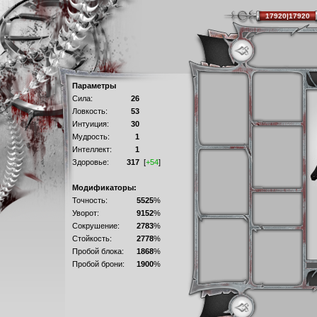
17920|17920
Параметры
Сила:
26
Ловкость:
53
Интуиция:
30
Мудрость:
1
Интеллект:
1
Здоровье:
317
[
+54
]
Модификаторы:
Точность:
5525
%
Уворот:
9152
%
Сокрушение:
2783
%
Стойкость:
2778
%
Пробой блока:
1868
%
Пробой брони:
1900
%