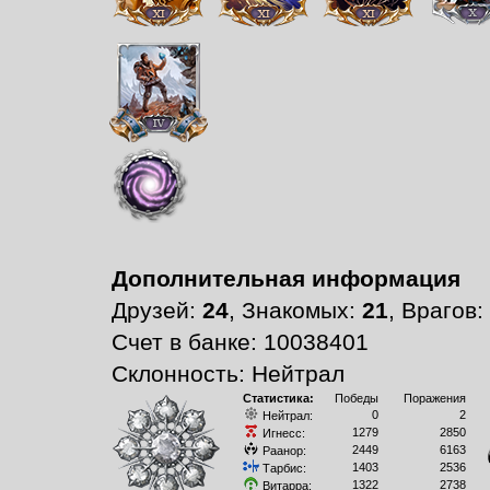
Дополнительная информация
Друзей:
24
, Знакомых:
21
, Врагов:
Счет в банке: 10038401
Склонность: Нейтрал
Статистика:
Победы
Поражения
0
2
Нейтрал:
1279
2850
Игнесс:
2449
6163
Раанор:
1403
2536
Тарбис:
1322
2738
Витарра: