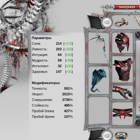
5453|5453
Параметры
Сила:
214
[
+172
]
Ловкость:
203
[
+155
]
Интуиция:
64
[
+63
]
Мудрость:
59
[
+58
]
Интеллект:
32
[
+31
]
Здоровье:
147
[
+31
]
Модификаторы:
Точность:
591
%
Уворот:
2515
%
Сокрушение:
2736
%
Стойкость:
485
%
Пробой блока:
427
%
Пробой брони:
107
%