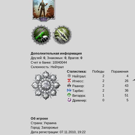
Дополнительная информация
Друзей:
0
, Знакомых:
0
, Врагов:
0
Счет в банке: 10040044
Склонность: Нейтрал
Статистика:
Победы
Поражения
2
4
Нейтрал:
2
26
Игнесс:
2
43
Раанор:
2
36
Тарбис:
1
51
Витарра:
0
5
Дримнир:
Об игроке
Страна: Украина
Город: Запорожье
Дата регистрации: 07.11.2010, 19:22