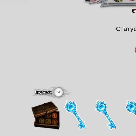
Стату
51