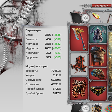
103K|103K
Параметры
Сила:
2876
[
+2835
]
Ловкость:
400
[
+399
]
Интуиция:
2868
[
+2832
]
Мудрость:
2002
[
+2001
]
Интеллект:
322
[
+321
]
Здоровье:
993
[
+355
]
Модификаторы:
Точность:
79481
%
Уворот:
5171
%
Сокрушение:
62359
%
Стойкость:
45291
%
Пробой блока:
5705
%
Пробой брони:
5117
%