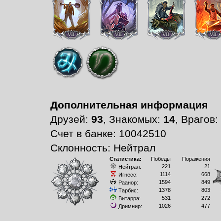
Дополнительная информация
Друзей:
93
, Знакомых:
14
, Врагов:
Счет в банке: 10042510
Склонность: Нейтрал
Статистика:
Победы
Поражения
221
21
Нейтрал:
1114
668
Игнесс:
1594
849
Раанор:
1378
803
Тарбис:
531
272
Витарра:
1026
477
Дримнир: