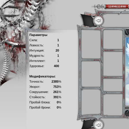
11898|11898
Параметры
Сила:
1
Ловкость:
1
Интуиция:
20
Мудрость:
1
Интеллект:
1
Здоровье:
400
Модификаторы:
Точность:
2385
%
Уворот:
753
%
Сокрушение:
261
%
Стойкость:
391
%
Пробой блока:
0
%
Пробой брони:
0
%