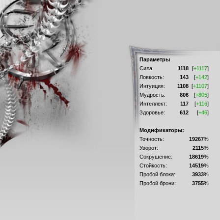
Параметры
Сила:
1118
[
+1117
]
Ловкость:
143
[
+142
]
Интуиция:
1108
[
+1107
]
Мудрость:
806
[
+805
]
Интеллект:
117
[
+116
]
Здоровье:
612
[
+46
]
Модификаторы:
Точность:
19267
%
Уворот:
2115
%
Сокрушение:
18619
%
Стойкость:
14519
%
Пробой блока:
3933
%
Пробой брони:
3755
%