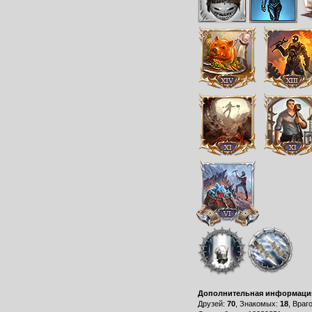
Дополнительная информаци
Друзей:
70
, Знакомых:
18
, Враг