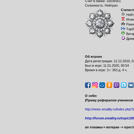
Счет в банке: 10039351
Склонность: Нейтрал
Статист
Нейт
Игне
Раан
Тарб
Вита
Дрим
Об игроке
Дата регистрации: 12.12.2010, 0
Был в игре: 11.01.2020, 00:54
Время в игре: 3 г. 353 д. 4 ч.
О себе:
|Приму рефералов-учеников
http://news.ereality.ru/index.php?
http://forum.ereality.ru/topic
ап плазмы-> ветеран -> прес