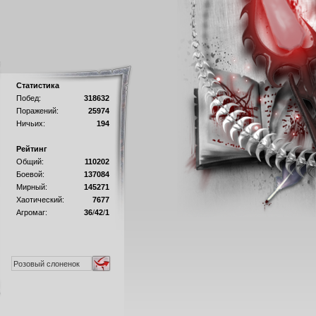
Статистика
Побед:
318632
Поражений:
25974
Ничьих:
194
Рейтинг
Общий:
110202
Боевой:
137084
Мирный:
145271
Хаотический:
7677
Агромаг:
36
/
42
/
1