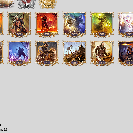
я
ов:
16