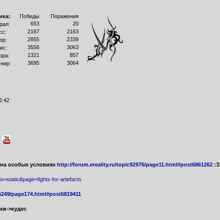
ика:
Победы
Поражения
653
20
рал:
2167
2163
сс:
2855
2339
ор:
3556
3063
ис:
1321
857
рра:
3695
3064
нир:
2:42
 на особых условиях
http://forum.ereality.ru/topic92976/page11.html#post6861262
:31
do=static&page=fights-for-artefacts
165249/page174.html#post6819411
тиж->кудес