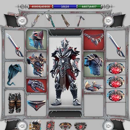
40808|40808
10|10
4407|4407