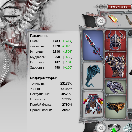
35957|35957
Параметры
Сила:
1483
[
+1414
]
Ловкость:
1870
[
+1825
]
Интуиция:
1536
[
+1508
]
Мудрость:
560
[
+556
]
Интеллект:
107
[
+104
]
Здоровье:
459
[
+186
]
Модификаторы:
Точность:
23173
%
Уворот:
32110
%
Сокрушение:
20525
%
Стойкость:
1733
%
Пробой блока:
2780
%
Пробой брони:
2845
%