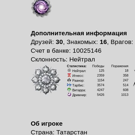
Дополнительная информация
Друзей:
30
, Знакомых:
16
, Врагов:
Счет в банке: 10025146
Склонность: Нейтрал
Статистика:
Победы
Поражения
125
18
Нейтрал:
2359
358
Игнесс:
1154
247
Раанор:
3574
514
Тарбис:
4247
608
Витарра:
5426
1013
Дримнир:
Об игроке
Страна: Татарстан