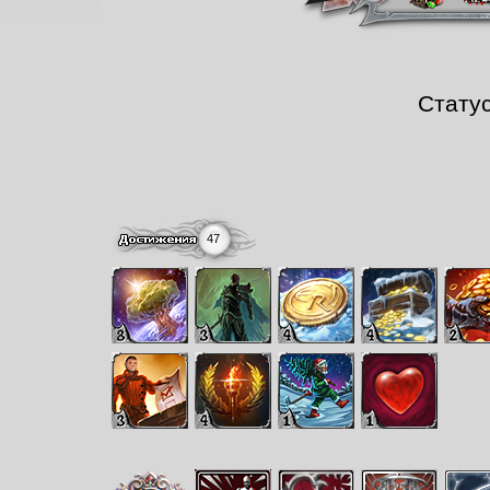
Стату
47