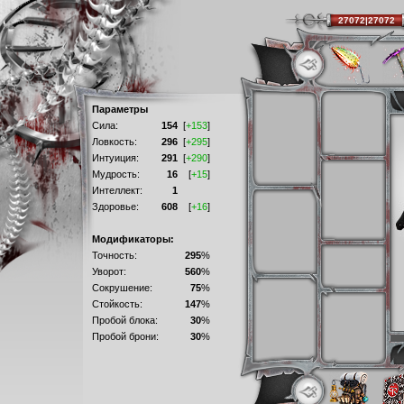
27072|27072
Параметры
Сила:
154
[
+153
]
Ловкость:
296
[
+295
]
Интуиция:
291
[
+290
]
Мудрость:
16
[
+15
]
Интеллект:
1
Здоровье:
608
[
+16
]
Модификаторы:
Точность:
295
%
Уворот:
560
%
Сокрушение:
75
%
Стойкость:
147
%
Пробой блока:
30
%
Пробой брони:
30
%