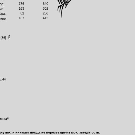
176
640
ор:
163
302
ис:
82
250
рра:
167
413
нир:
[36]
5:44
шка!!!
!
анутых, и никакая звезда не перезвездячит мою звездатость.