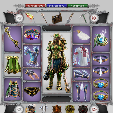
57706|57706
84572|84572
4695|4695