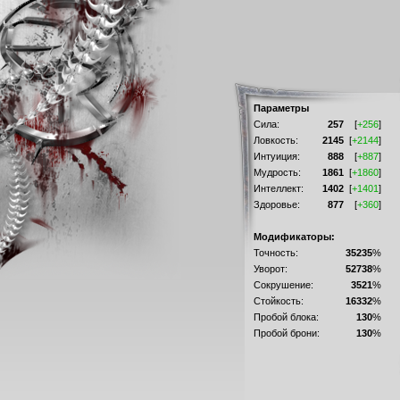
Параметры
Сила:
257
[
+256
]
Ловкость:
2145
[
+2144
]
Интуиция:
888
[
+887
]
Мудрость:
1861
[
+1860
]
Интеллект:
1402
[
+1401
]
Здоровье:
877
[
+360
]
Модификаторы:
Точность:
35235
%
Уворот:
52738
%
Сокрушение:
3521
%
Стойкость:
16332
%
Пробой блока:
130
%
Пробой брони:
130
%