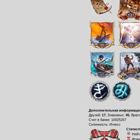
Дополнительная информаци
Друзей:
17
, Знакомых:
45
, Враг
Счет в банке: 10025267
Склонность: Игнесс
Статист
Нейт
Игне