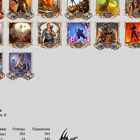
я
ов:
3
ика:
Победы
Поражения
382
363
рал:
14
142
сс: