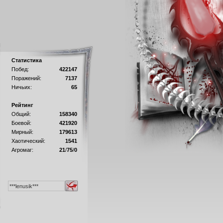
Статистика
Побед:
422147
Поражений:
7137
Ничьих:
65
Рейтинг
Общий:
158340
Боевой:
421920
Мирный:
179613
Хаотический:
1541
Агромаг:
21
/
75
/
0