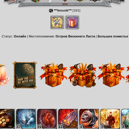
***lenusik***
[19/1]
Статус:
Онлайн
| Местоположение:
Остров Весеннего Листа
|
Большое поместье