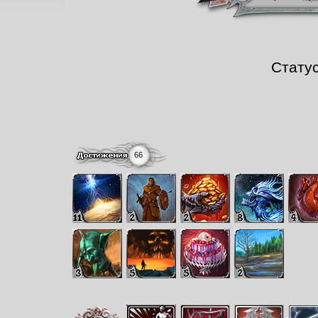
Стату
66