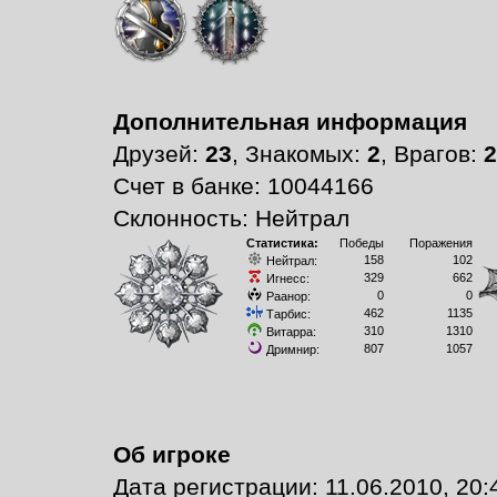
Дополнительная информация
Друзей:
23
, Знакомых:
2
, Врагов:
2
Счет в банке: 10044166
Склонность: Нейтрал
Статистика:
Победы
Поражения
158
102
Нейтрал:
329
662
Игнесс:
0
0
Раанор:
462
1135
Тарбис:
310
1310
Витарра:
807
1057
Дримнир:
Об игроке
Дата регистрации: 11.06.2010, 20: