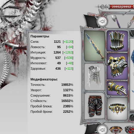
29952|29952
Параметры
Сила:
1121
[
+1120
]
Ловкость:
95
[
+94
]
Интуиция:
1264
[
+1263
]
Мудрость:
537
[
+536
]
Интеллект:
49
[
+48
]
Здоровье:
436
[
+115
]
Модификаторы:
Точность:
19853
%
Уворот:
1327
%
Сокрушение:
8615
%
Стойкость:
16502
%
Пробой блока:
2385
%
Пробой брони:
2252
%