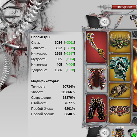
190K|190K
Параметры
Сила:
3014
[
+3011
]
Ловкость:
3822
[
+3819
]
Интуиция:
2998
[
+2997
]
Мудрость:
905
[
+904
]
Интеллект:
405
[
+404
]
Здоровье:
1586
[
+538
]
Модификаторы:
Точность:
90734
%
Уворот:
119866
%
Сокрушение:
63370
%
Стойкость:
7677
%
Пробой блока:
6201
%
Пробой брони:
6840
%