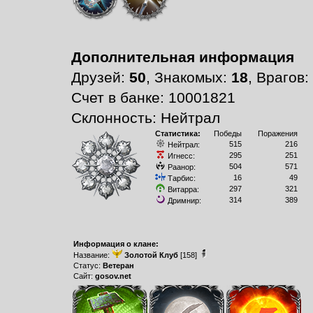
Дополнительная информация
Друзей:
50
, Знакомых:
18
, Врагов:
Счет в банке: 10001821
Склонность: Нейтрал
Статистика:
Победы
Поражения
515
216
Нейтрал:
295
251
Игнесс:
504
571
Раанор:
16
49
Тарбис:
297
321
Витарра:
314
389
Дримнир:
Информация о клане:
Название:
Золотой Клуб
[158]
Статус:
Ветеран
Сайт:
gosov.net