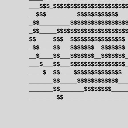
___$$$_$$$$$$$$$$$$$$$$$$$$$
__$$$_________$$$$$$$$$$$$__
_$$_________$$$$$$$$$$$$$$$$
_$$_____$$$$$$$$$$$$$$$$$$$$
$$_____$$$__$$$$$$$$$$$$$$$$
_$$____$$___$$$$$$$__$$$$$$$
__$____$$___$$$$$$$__$$$$$$$
___$___$$___$$$$$$$$$$$$$$$$
____$__$$____$$$$$$$$$$$$$$_
_______$$_____$$$$$$$$$$$$__
_______$$_______$$$$$$$$____
________$$__________________