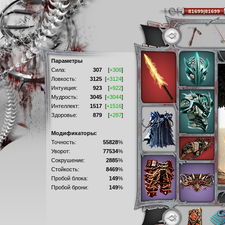
81699|81699
Параметры
Сила:
307
[
+306
]
Ловкость:
3125
[
+3124
]
Интуиция:
923
[
+922
]
Мудрость:
3045
[
+3044
]
Интеллект:
1517
[
+1516
]
Здоровье:
879
[
+287
]
Модификаторы:
Точность:
55828
%
Уворот:
77534
%
Сокрушение:
2885
%
Стойкость:
8469
%
Пробой блока:
149
%
Пробой брони:
149
%