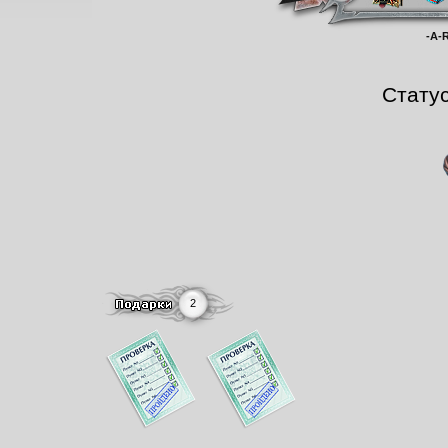
-A-
Стату
2