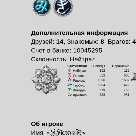
Дополнительная информация
Друзей:
14
, Знакомых:
8
, Врагов:
4
Счет в банке: 10045295
Склонность: Нейтрал
Статистика:
Победы
Поражения
182
113
Нейтрал:
552
668
Игнесс:
1026
1687
Раанор:
1294
1422
Тарбис:
679
732
Витарра:
733
931
Дримнир:
Об игроке
Имя: ꧁℣Ꭵct၈૨꧂