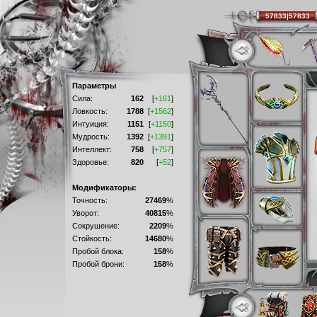
57833|57833
Параметры
Сила:
162
[
+161
]
Ловкость:
1788
[
+1562
]
Интуиция:
1151
[
+1150
]
Мудрость:
1392
[
+1391
]
Интеллект:
758
[
+757
]
Здоровье:
820
[
+52
]
Модификаторы:
Точность:
27469
%
Уворот:
40815
%
Сокрушение:
2209
%
Стойкость:
14680
%
Пробой блока:
158
%
Пробой брони:
158
%