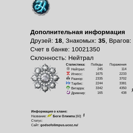
Дополнительная информация
Друзей:
18
, Знакомых:
35
, Врагов:
Счет в банке: 10021350
Склонность: Нейтрал
Статистика:
Победы
Поражения
245
114
Нейтрал:
1675
2233
Игнесс:
2335
3702
Раанор:
2244
3381
Тарбис:
3342
4350
Витарра:
165
438
Дримнир:
Информация о клане:
Название:
Боги Олимпа
[60]
Статус:
Сайт:
godsofolimpus.ucoz.ru/