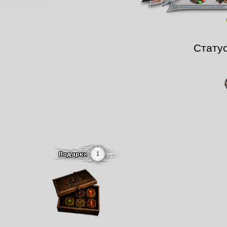
Стату
1