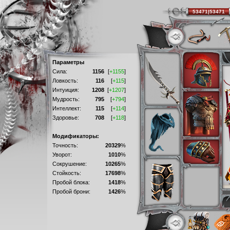
53471|53471
Параметры
Сила:
1156
[
+1155
]
Ловкость:
116
[
+115
]
Интуиция:
1208
[
+1207
]
Мудрость:
795
[
+794
]
Интеллект:
115
[
+114
]
Здоровье:
708
[
+118
]
Модификаторы:
Точность:
20329
%
Уворот:
1010
%
Сокрушение:
10265
%
Стойкость:
17698
%
Пробой блока:
1418
%
Пробой брони:
1426
%