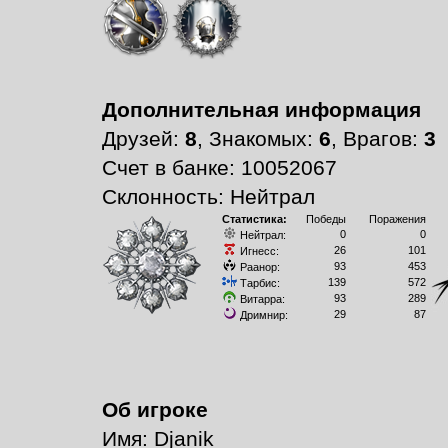
Дополнительная информация
Друзей:
8
, Знакомых:
6
, Врагов:
3
Счет в банке: 10052067
Склонность: Нейтрал
Статистика:
Победы
Поражения
0
0
Нейтрал:
26
101
Игнесс:
93
453
Раанор:
139
572
Тарбис:
93
289
Витарра:
29
87
Дримнир:
Об игроке
Имя: Djanik