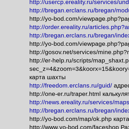
http://usercp.ereality.ru/services/u
http://bregan.erclans.ru/bregan/mo
http://yo-bod.com/viewpage.php?p
http://order.ereality.ru/articles.php
http://bregan.erclans.ru/bregan/in
http://yo-bod.com/viewpage.php?p
http://gosov.net/services/mine.php
http://er-help.ru/scripts/map_shaxt.
sec_z=4&zoom=3&koorx=15&koory=
карта шахты
http://freedom.erclans.ru/guid/
адре
http://one-er.ru/traper.html кальку
http://news.ereality.ru/services/maps
http://bregan.erclans.ru/bregan/in
http://yo-bod.com/map/ok.php карт
http://www.yo-bod.com/faceshop Р