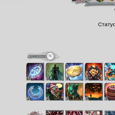
Стату
71