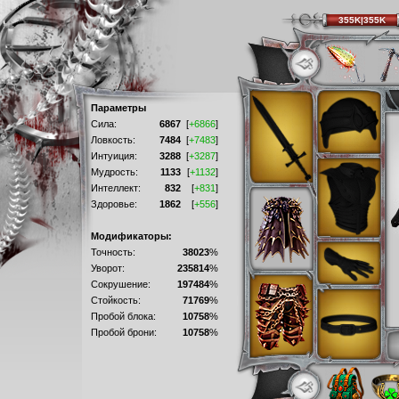
355K|355K
Параметры
Сила:
6867
[
+6866
]
Ловкость:
7484
[
+7483
]
Интуиция:
3288
[
+3287
]
Мудрость:
1133
[
+1132
]
Интеллект:
832
[
+831
]
Здоровье:
1862
[
+556
]
Модификаторы:
Точность:
38023
%
Уворот:
235814
%
Сокрушение:
197484
%
Стойкость:
71769
%
Пробой блока:
10758
%
Пробой брони:
10758
%