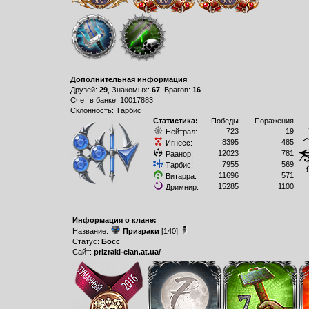
Дополнительная информация
Друзей:
29
, Знакомых:
67
, Врагов:
16
Счет в банке: 10017883
Склонность: Тарбис
Статистика:
Победы
Поражения
723
19
Нейтрал:
8395
485
Игнесс:
12023
781
Раанор:
7955
569
Тарбис:
11696
571
Витарра:
15285
1100
Дримнир:
Информация о клане:
Название:
Призраки
[140]
Статус:
Босс
Сайт:
prizraki-clan.at.ua/