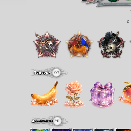
Ст
223
241