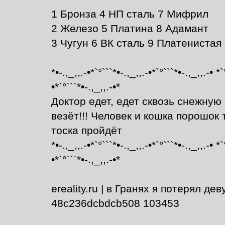
1 Бронза 4 НП сталь 7 Мифрил
2 Железо 5 Платина 8 Адамант
3 Чугун 6 ВК сталь 9 Платенистая
*•-.,_,,.-•*`°```*•-.,_,,.-•*`°```*•-.,_,,.-• *`
•*`°```*•-.,_,,.-•*
Доктор едет, едет сквозь снежну
везёт!!! Человек и кошка порошок 
тоска пройдёт
*•-.,_,,.-•*`°```*•-.,_,,.-•*`°```*•-.,_,,.-• *`
•*`°```*•-.,_,,.-•*
ereality.ru | в Гранях я потерял д
48c236dcbdcb508 103453