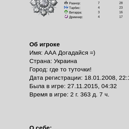
7
28
Раанор:
4
23
Тарбис:
3
16
Витарра:
4
17
Дримнир:
Об игроке
Имя: ААА Догадайся =)
Страна: Украина
Город: где то туточки!
Дата регистрации: 18.01.2008, 22:
Былa в игре: 27.11.2015, 04:32
Время в игре: 2 г. 363 д. 7 ч.
О себе: