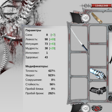
1348|1348
Параметры
Сила:
8
[
+7
]
Ловкость:
98
[
+69
]
Интуиция:
73
[
+43
]
Мудрость:
38
[
+29
]
Интеллект:
1
Здоровье:
43
Модификаторы:
Точность:
427
%
Уворот:
923
%
Сокрушение:
0
%
Стойкость:
56
%
Пробой блока:
0
%
Пробой брони:
292
%