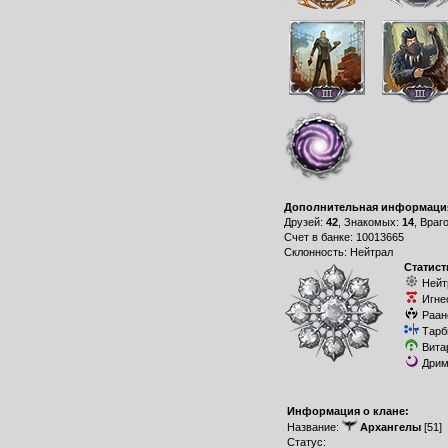
Дополнительная информаци
Друзей:
42
, Знакомых:
14
, Враг
Счет в банке: 10013665
Склонность: Нейтрал
Статист
Нейт
Игне
Раан
Тарб
Вита
Дрим
Информация о клане:
Название:
Архангелы
[51]
Статус: