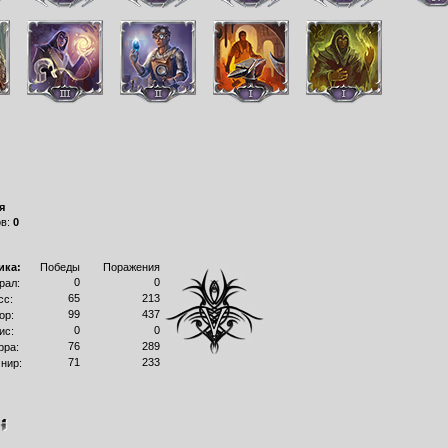
я
ов:
0
ика:
Победы
Поражения
0
0
рал:
65
213
сс:
99
437
ор:
0
0
ис:
76
289
рра:
71
233
нир: