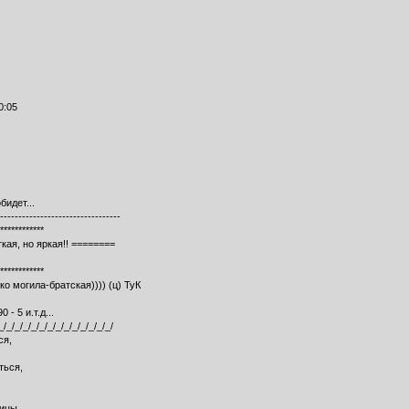
0:05
бидет...
---------------------------------
************
ая, но яркая!! ========
************
о могила-братская)))) (ц) ТуК
 - 5 и.т.д...
_/_/_/_/_/_/_/_/_/_/_/_/_/_/
ся,
ться,
ицы,