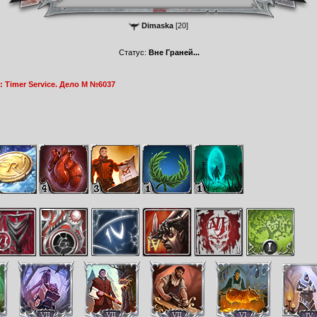
Dimaska
[20]
Статус:
Вне Граней...
 Timer Service. Дело М №6037