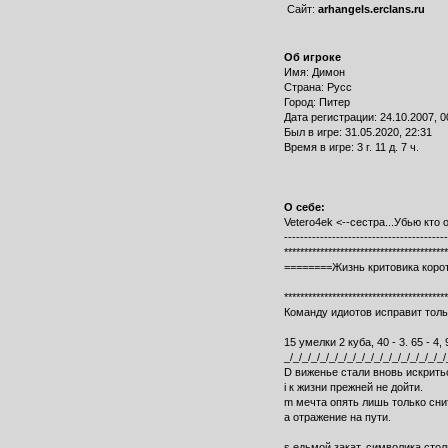
Сайт:
arhangels.erclans.ru
Об игроке
Имя: Димон
Страна: Русс
Город: Питер
Дата регистрации: 24.10.2007, 0
Был в игре: 31.05.2020, 22:31
Время в игре: 3 г. 11 д. 7 ч.
О себе:
Vetero4ek <--сестра...Убью кто о
-----------------------------------------
*****************************************
========Жизнь критовика коротк
*****************************************
Команду идиотов исправит тольк
15 умелки 2 куба, 40 - 3. 65 - 4, 90
_/_/_/_/_/_/_/_/_/_/_/_/_/_/_/_/_/_/
D виженье стали вновь искрить
i к жизни прежней не дойти.
m мечта опять лишь только сни
a отражение на пути.
s едьмой закат, символика стол