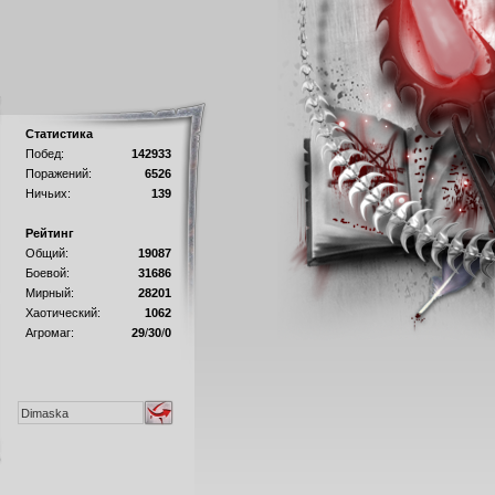
Статистика
Побед:
142933
Поражений:
6526
Ничьих:
139
Рейтинг
Общий:
19087
Боевой:
31686
Мирный:
28201
Хаотический:
1062
Агромаг:
29
/
30
/
0