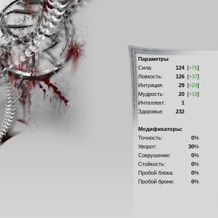
Параметры
Сила:
124
[
+76
]
Ловкость:
126
[
+37
]
Интуиция:
29
[
+24
]
Мудрость:
20
[
+19
]
Интеллект:
1
Здоровье:
232
Модификаторы:
Точность:
0
%
Уворот:
30
%
Сокрушение:
0
%
Стойкость:
0
%
Пробой блока:
0
%
Пробой брони:
0
%