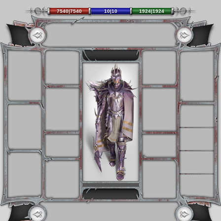
7540|7540
10|10
1924|1924