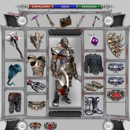
12894|12894
10|10
1810|1810