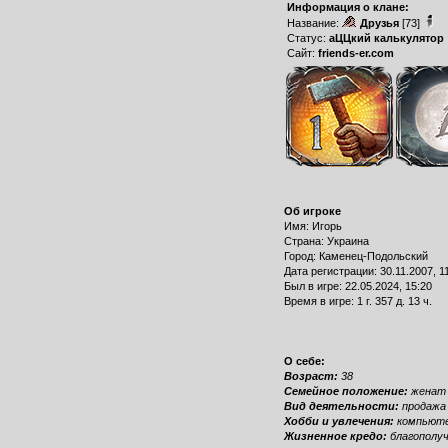
Информация о клане:
Название:
Друзья
[73]
Статус:
аЦЦкий калькулятор
Сайт:
friends-er.com
Об игроке
Имя: Игорь
Страна: Украина
Город: Каменец-Подольский
Дата регистрации: 30.11.2007, 1
Был в игре: 22.05.2024, 15:20
Время в игре: 1 г. 357 д. 13 ч.
О себе:
Возраст:
38
Семейное положение:
женат
Вид деятельности:
продажа
Хобби и увлечения:
компьюте
Жизненное кредо:
благополу