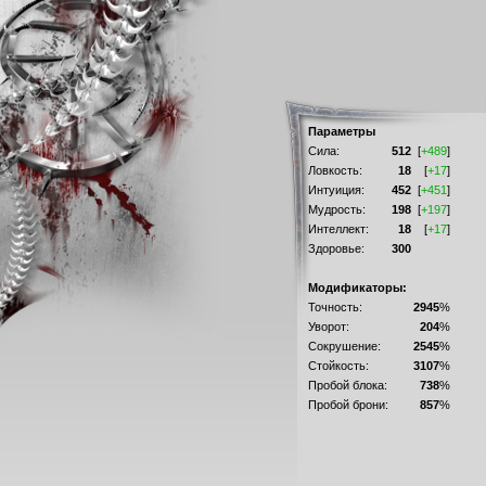
Параметры
Сила:
512
[
+489
]
Ловкость:
18
[
+17
]
Интуиция:
452
[
+451
]
Мудрость:
198
[
+197
]
Интеллект:
18
[
+17
]
Здоровье:
300
Модификаторы:
Точность:
2945
%
Уворот:
204
%
Сокрушение:
2545
%
Стойкость:
3107
%
Пробой блока:
738
%
Пробой брони:
857
%