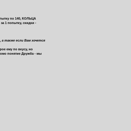
пытку по 140, КОЛЬЦА
за 1 попытку, скидки -
 а также если Вам хочется
ое ему по вкусу, но
домо понятие Дружба - мы