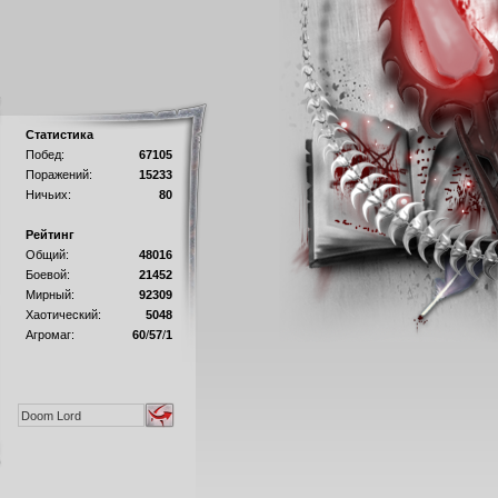
Статистика
Побед:
67105
Поражений:
15233
Ничьих:
80
Рейтинг
Общий:
48016
Боевой:
21452
Мирный:
92309
Хаотический:
5048
Агромаг:
60
/
57
/
1