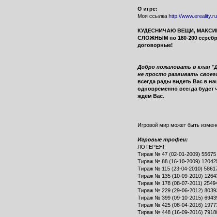
О игре:
Моя ссылка
http://www.ereality.r
КУДЕСНИЧАЮ ВЕЩИ, МАКСИМАЛЬ
СЛОЖНЫМ по 180-200 серебра, 
договорные!
Добро пожаловать в клан "Д
не просто развивать своего
всегда рады видеть Вас в на
одновременно всегда будет 
ждем Вас.
Игровой мир может быть измене
Игровые трофеи:
ЛОТЕРЕЯ!
Тираж № 47 (02-01-2009) 55675
Тираж № 88 (16-10-2009) 12042
Тираж № 115 (23-04-2010) 5861
Тираж № 135 (10-09-2010) 1264
Тираж № 178 (08-07-2011) 2549
Тираж № 229 (29-06-2012) 8039
Тираж № 399 (09-10-2015) 6943
Тираж № 425 (08-04-2016) 1977
Тираж № 448 (16-09-2016) 7918