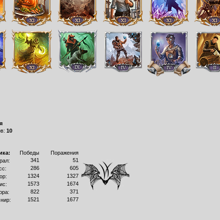
я
ов:
10
ика:
Победы
Поражения
341
51
рал:
286
605
сс:
1324
1327
ор:
1573
1674
ис:
822
371
рра:
1521
1677
нир: