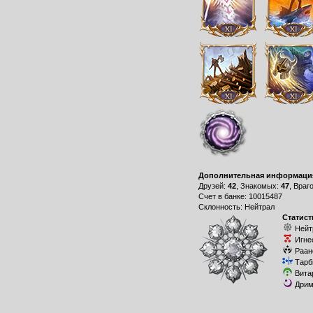
Дополнительная информаци
Друзей:
42
, Знакомых:
47
, Враг
Счет в банке: 10015487
Склонность: Нейтрал
Статист
Нейт
Игне
Раан
Тарб
Вита
Дрим