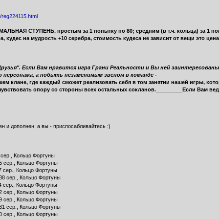
u/reg224115.html
НАЯ СТУПЕНЬ, простым за 1 попытку по 80; средним (в т.ч. кольца) за 1 по
кудес на мудрость +10 серебра, стоимость кудеса не зависит от вещи это цена 
рузья". Eсли Вам нравится игра Грани Реальности и Вы ней заинтересованы,
 персонажа, а побыть незаменимым звеном в команде -
шем клане, где каждый сможет реализовать себя в том занятии нашей игры, котор
чувствовать опору со стороны всех остальных сокланов._________Если Вам ве
н и дополнен, а вы - приспосабливайтесь :)
 сер., Кольцо Фортуны
5 сер., Кольцо Фортуны
7 сер., Кольцо Фортуны
38 сер., Кольцо Фортуны
4 сер., Кольцо Фортуны
2 сер., Кольцо Фортуны
9 сер., Кольцо Фортуны
31 сер., Кольцо Фортуны
0 сер., Кольцо Фортуны