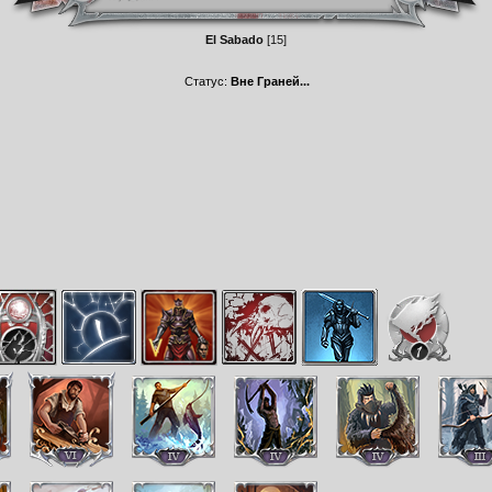
El Sabado
[15]
Статус:
Вне Граней...