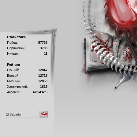
Статистика
Побед:
57763
Поражений:
3783
Ничьих:
11
Рейтинг
Общий:
12847
Боевой:
12718
Мирный:
12853
Хаотический:
1813
Агромаг:
479
/
432
/
5