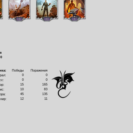
я
:
0
ика:
Победы
Поражения
0
0
рал:
0
0
сс:
15
165
ор:
10
83
ис:
45
135
рра:
12
11
нир: