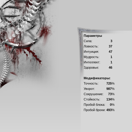
Параметры
Сила:
3
Ловкость:
37
Интуиция:
47
Мудрость:
1
Интеллект:
1
Здоровье:
46
Модификаторы:
Точность:
725
%
Уворот:
987
%
Сокрушение:
73
%
Стойкость:
134
%
Пробой блока:
0
%
Пробой брони:
493
%