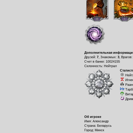
Дополнительная информаци
Друзей:
7
, Знакомых:
3
, Врагов
Счет в банке: 10024155
Склонность: Нейтрал
Статист
Нейт
Игне
Раан
Тарб
Вита
Дрим
Об игроке
Имя: Александр
Страна: Беларусь
Город: Минск