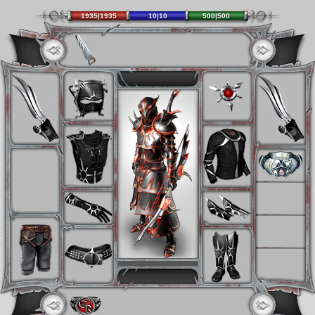
1935|1935
10|10
500|500