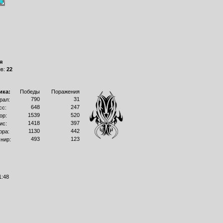
я
ов:
22
ика:
Победы
Поражения
790
31
рал:
648
247
сс:
1539
520
ор:
1418
397
ис:
1130
442
рра:
493
123
нир:
1:48