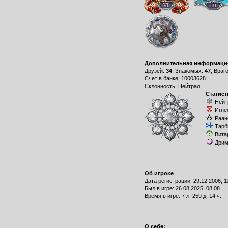
Дополнительная информаци
Друзей:
34
, Знакомых:
47
, Враг
Счет в банке: 10003628
Склонность: Нейтрал
Статист
Нейт
Игне
Раан
Тарб
Вита
Дрим
Об игроке
Дата регистрации: 29.12.2006, 1
Был в игре: 26.08.2025, 08:08
Время в игре: 7 л. 259 д. 14 ч.
О себе: