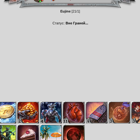
Eujine
[21/1]
Статус:
Вне Граней...