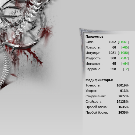
Параметры
Сила:
1062
[
+1061
]
Ловкость:
66
[
+65
]
Интуиция:
1081
[
+1080
]
Мудрость:
588
[
+587
]
Интеллект:
65
[
+64
]
Здоровье:
598
[
+2
]
Модификаторы:
Точность:
16019
%
Уворот:
913
%
Сокрушение:
7677
%
Стойкость:
14138
%
Пробой блока:
1635
%
Пробой брони:
1635
%