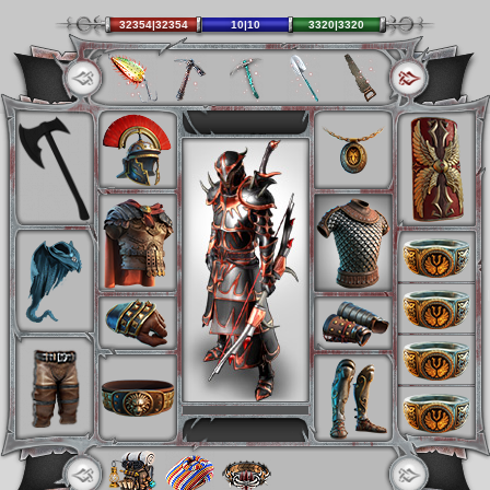
32354|32354
10|10
3320|3320