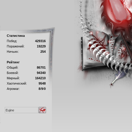
Статистика
Побед:
429316
Поражений:
19229
Ничьих:
254
Рейтинг
Общий:
86701
Боевой:
94340
Мирный:
164210
Хаотический:
9548
Агромаг:
8
/
9
/
0