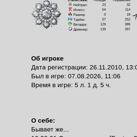
Статистика:
Победы
Поражения
23
32
Нейтрал:
54
114
Игнесс:
0
18
Раанор:
57
252
Тарбис:
129
389
Витарра:
139
397
Дримнир:
Об игроке
Дата регистрации: 26.11.2010, 13:
Был в игре: 07.08.2026, 11:06
Время в игре: 5 л. 1 д. 5 ч.
О себе:
Бывает же...