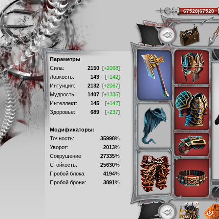
67528|67528
Параметры
Сила:
2150
[
+2068
]
Ловкость:
143
[
+142
]
Интуиция:
2132
[
+2067
]
Мудрость:
1407
[
+1335
]
Интеллект:
145
[
+142
]
Здоровье:
689
[
+237
]
Модификаторы:
Точность:
35998
%
Уворот:
2013
%
Сокрушение:
27335
%
Стойкость:
25630
%
Пробой блока:
4194
%
Пробой брони:
3891
%