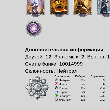
Дополнительная информация
Друзей:
12
, Знакомых:
2
, Врагов:
1
Счет в банке: 10014999
Склонность: Нейтрал
Статистика:
Победы
Поражения
395
59
Нейтрал:
75
66
Игнесс:
145
223
Раанор:
29
62
Тарбис:
110
106
Витарра:
116
142
Дримнир: