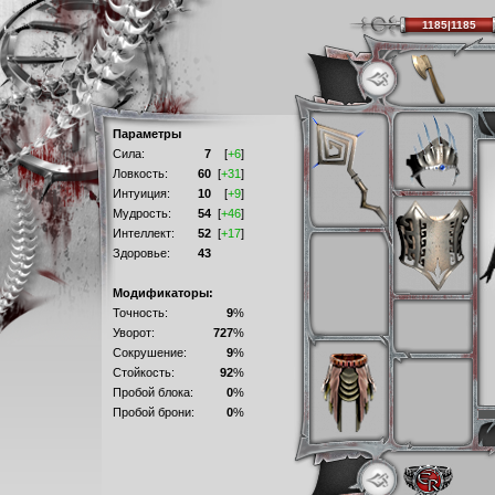
1185|1185
Параметры
Сила:
7
[
+6
]
Ловкость:
60
[
+31
]
Интуиция:
10
[
+9
]
Мудрость:
54
[
+46
]
Интеллект:
52
[
+17
]
Здоровье:
43
Модификаторы:
Точность:
9
%
Уворот:
727
%
Сокрушение:
9
%
Стойкость:
92
%
Пробой блока:
0
%
Пробой брони:
0
%