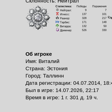
Склонность: Нейтрал
Статистика:
Победы
Поражения
9
7
Нейтрал:
137
101
Игнесс:
328
217
Раанор:
171
148
Тарбис:
132
50
Витарра:
526
330
Дримнир:
Об игроке
Имя: Виталий
Страна: Эстония
Город: Таллинн
Дата регистрации: 04.07.2014, 18:
Был в игре: 14.07.2026, 22:17
Время в игре: 1 г. 301 д. 19 ч.