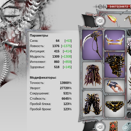
34672|34672
Параметры
Сила:
64
[
+63
]
Ловкость:
1376
[
+1375
]
Интуиция:
415
[
+414
]
Мудрость:
1309
[
+1308
]
Интеллект:
860
[
+859
]
Здоровье:
518
[
+145
]
Модификаторы:
Точность:
13900
%
Уворот:
27720
%
Сокрушение:
531
%
Стойкость:
6645
%
Пробой блока:
123
%
Пробой брони:
123
%