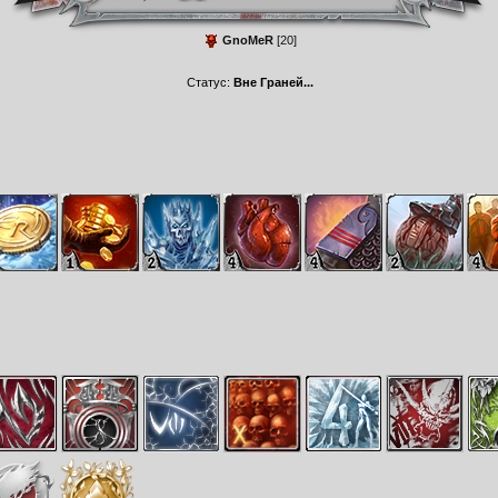
GnoMeR
[20]
Статус:
Вне Граней...