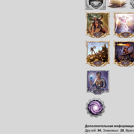
Дополнительная информаци
Друзей:
94
, Знакомых:
28
, Враг