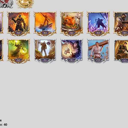
я
ов:
40