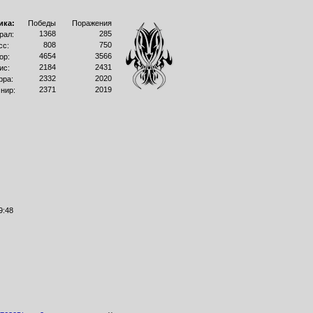
ика:
Победы
Поражения
1368
285
рал:
808
750
сс:
4654
3566
ор:
2184
2431
ис:
2332
2020
рра:
2371
2019
нир:
9:48