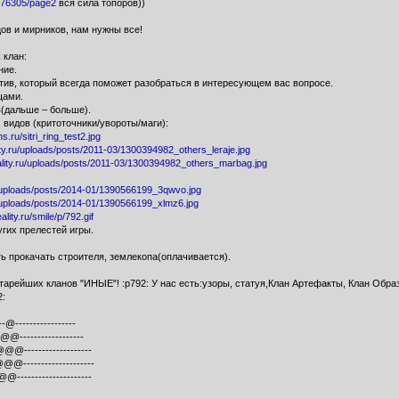
0276305/page2
вся сила топоров))
ов и мирников, нам нужны все!
 клан:
ние.
тив, который всегда поможет разобраться в интересующем вас вопросе.
щами.
в(дальше – больше).
 видов (критоточники/увороты/маги):
s.ru/sitri_ring_test2.jpg
ity.ru/uploads/posts/2011-03/1300394982_others_leraje.jpg
ality.ru/uploads/posts/2011-03/1300394982_others_marbag.jpg
ru/uploads/posts/2014-01/1390566199_3qwvo.jpg
ru/uploads/posts/2014-01/1390566199_xlmz6.jpg
ality.ru/smile/p/792.gif
гих прелестей игры.
ь прокачать строителя, землекопа(оплачивается).
старейших кланов "ИНЫЕ"! :p792: У нас есть:узоры, статуя,Клан Артефакты, Клан Обра
2:
--@-----------------
@@------------------
@-------------------
--------------------
--------------------