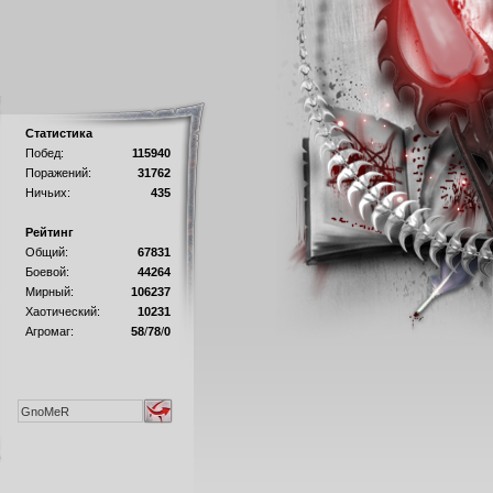
Статистика
Побед:
115940
Поражений:
31762
Ничьих:
435
Рейтинг
Общий:
67831
Боевой:
44264
Мирный:
106237
Хаотический:
10231
Агромаг:
58
/
78
/
0