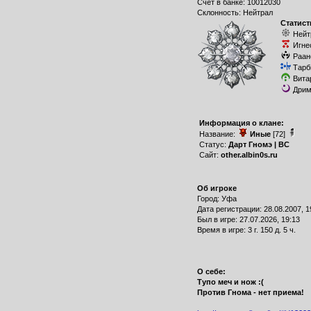
Счет в банке: 10012030
Склонность: Нейтрал
Статист
Нейт
Игне
Раан
Тарб
Вита
Дрим
Информация о клане:
Название:
Иные
[72]
Статус:
Дарт Гномэ | ВС
Сайт:
other.albin0s.ru
Об игроке
Город: Уфа
Дата регистрации: 28.08.2007, 1
Был в игре: 27.07.2026, 19:13
Время в игре: 3 г. 150 д. 5 ч.
О себе:
Тупо меч и нож :(
Против Гнома - нет приема!