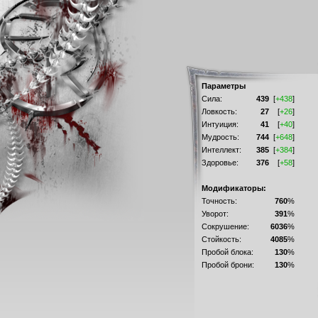
Параметры
Сила:
439
[
+438
]
Ловкость:
27
[
+26
]
Интуиция:
41
[
+40
]
Мудрость:
744
[
+648
]
Интеллект:
385
[
+384
]
Здоровье:
376
[
+58
]
Модификаторы:
Точность:
760
%
Уворот:
391
%
Сокрушение:
6036
%
Стойкость:
4085
%
Пробой блока:
130
%
Пробой брони:
130
%