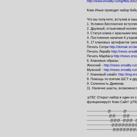
http://www.ereality.ru/log/#id130
Клан Иные проводит набор бойц
Что вы получите, вступив в наш
1. Условно-Бесплатное вступле
2. Дружный, отзывчивый коллек
3. Статуя клана с красными ве
4. Постоянное наличие 6 узоро
5. 17 клановых артефактов трех
Печать Ситри
http://domak.erclan
Печать Лерайе
http://news.ereal
Печать Марбаса
http://news.ere
6. Клановые образы:
Женский -
http://news.ereality.
Мужской -
http://news.ereality.
7. Клановый смайл:
http://img.ere
8. Помощь по взятию ШСТ и дру
9. Склонность Дримнир.
11. Наличие шахты, возможност
:p792: Открыт набор в один из 
функционирует Клан Сайт! :p79
-----------------@----------@--------
------------------@@------@@------
-------------------@@@--@@@--@@
--------------------@@@@@@@@@@
---------------------@@@@@@@@@-