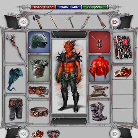
18377|18377
20487|20487
2200|2200