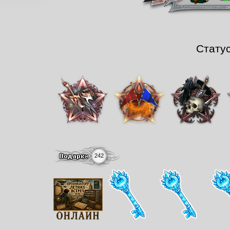
Стату
242