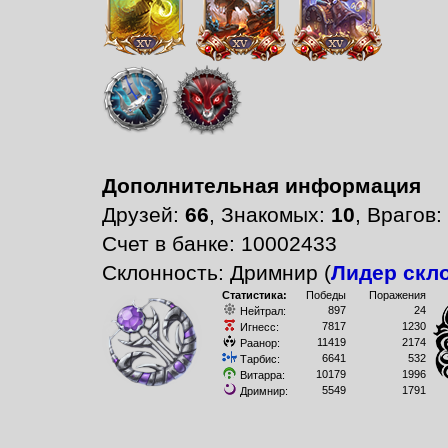
Дополнительная информация
Друзей:
66
, Знакомых:
10
, Врагов:
Счет в банке: 10002433
Склонность: Дримнир (
Лидер скл
Статистика:
Победы
Поражения
897
24
Нейтрал:
7817
1230
Игнесс:
11419
2174
Раанор:
6641
532
Тарбис:
10179
1996
Витарра:
5549
1791
Дримнир: