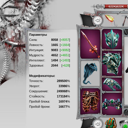
622K|622K
Параметры
Сила:
8058
[
+8057
]
Ловкость:
1665
[
+1664
]
Интуиция:
9083
[
+9082
]
Мудрость:
4652
[
+4651
]
Интеллект:
1494
[
+1493
]
Здоровье:
2044
[
+628
]
Модификаторы:
Точность:
289500
%
Уворот:
33986
%
Сокрушение:
249068
%
Стойкость:
173184
%
Пробой блока:
16974
%
Пробой брони:
16677
%