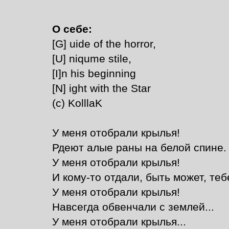
О себе:
[G] uide of the horror,
[U] niqume stile,
[I]n his beginning
[N] ight with the Star
(с) KolllaK
У меня отобрали крылья!
Рдеют алые раны на белой спине.
У меня отобрали крылья!
И кому-то отдали, быть может, теб
У меня отобрали крылья!
Навсегда обвенчали с землей...
У меня отобрали крылья...