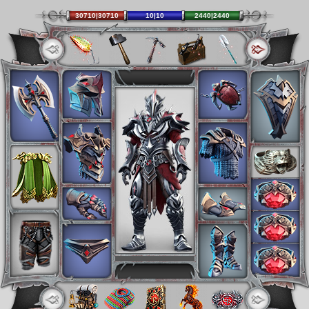
30710|30710
10|10
2440|2440