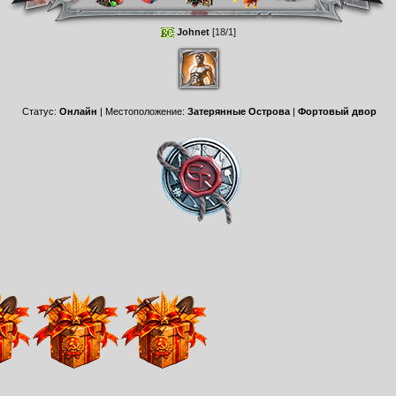
Johnet
[18/1]
Статус:
Онлайн
| Местоположение:
Затерянные Острова
|
Фортовый двор