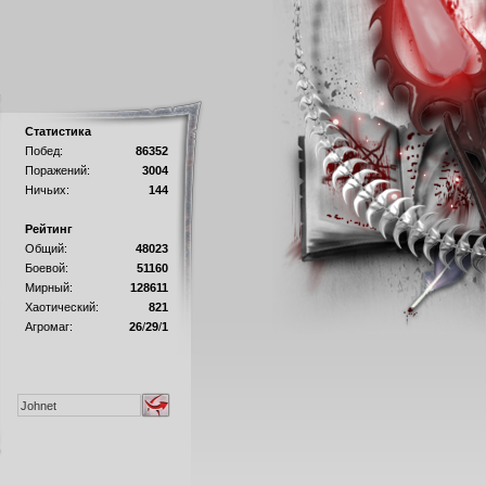
Статистика
Побед:
86352
Поражений:
3004
Ничьих:
144
Рейтинг
Общий:
48023
Боевой:
51160
Мирный:
128611
Хаотический:
821
Агромаг:
26
/
29
/
1