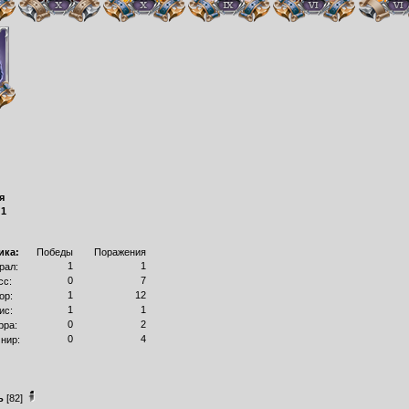
я
:
1
ика:
Победы
Поражения
1
1
рал:
0
7
сс:
1
12
ор:
1
1
ис:
0
2
рра:
0
4
нир:
ь
[82]