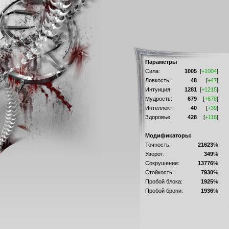
Параметры
Сила:
1005
[
+1004
]
Ловкость:
48
[
+47
]
Интуиция:
1281
[
+1215
]
Мудрость:
679
[
+678
]
Интеллект:
40
[
+39
]
Здоровье:
428
[
+116
]
Модификаторы:
Точность:
21623
%
Уворот:
349
%
Сокрушение:
13776
%
Стойкость:
7930
%
Пробой блока:
1925
%
Пробой брони:
1936
%