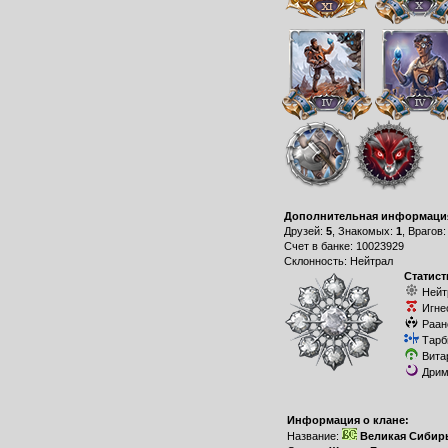
Дополнительная информаци
Друзей:
5
, Знакомых:
1
, Врагов
Счет в банке: 10023929
Склонность: Нейтрал
Статист
Нейт
Игне
Раан
Тарб
Вита
Дрим
Информация о клане:
Название:
Великая Сибир