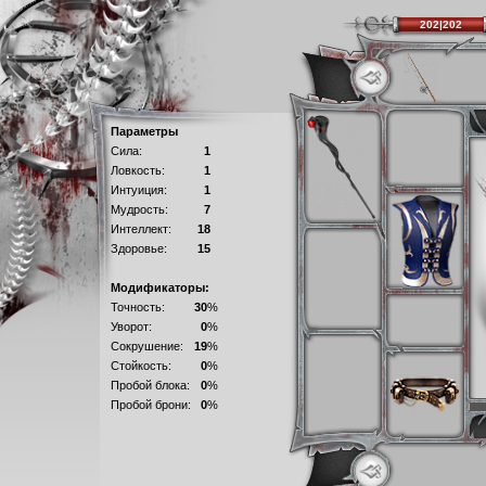
202|202
Параметры
Сила:
1
Ловкость:
1
Интуиция:
1
Мудрость:
7
Интеллект:
18
Здоровье:
15
Модификаторы:
Точность:
30
%
Уворот:
0
%
Сокрушение:
19
%
Стойкость:
0
%
Пробой блока:
0
%
Пробой брони:
0
%