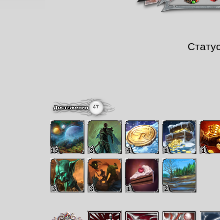
Стату
47