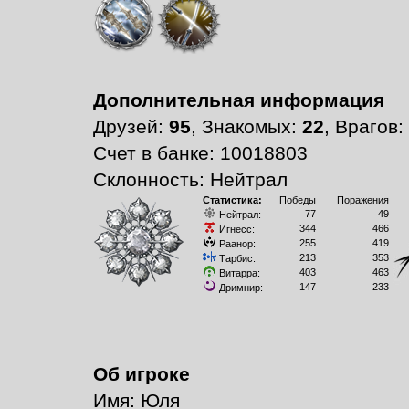
Дополнительная информация
Друзей:
95
, Знакомых:
22
, Врагов:
Счет в банке: 10018803
Склонность: Нейтрал
Статистика:
Победы
Поражения
77
49
Нейтрал:
344
466
Игнесс:
255
419
Раанор:
213
353
Тарбис:
403
463
Витарра:
147
233
Дримнир:
Об игроке
Имя: Юля