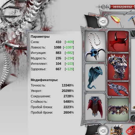
36552|36552
Параметры
Сила:
410
[
+409
]
Ловкость:
1088
[
+1087
]
Интуиция:
883
[
+882
]
Мудрость:
235
[
+234
]
Интеллект:
104
[
+103
]
Здоровье:
667
[
+129
]
Модификаторы:
Точность:
13340
%
Уворот:
20298
%
Сокрушение:
2728
%
Стойкость:
5480
%
Пробой блока:
2223
%
Пробой брони:
2604
%