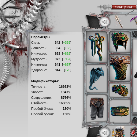
50931|50931
Параметры
Сила:
342
[
+339
]
Ловкость:
64
[
+63
]
Интуиция:
863
[
+862
]
Мудрость:
973
[
+967
]
Интеллект:
641
[
+637
]
Здоровье:
814
[
+26
]
Модификаторы:
Точность:
16663
%
Уворот:
1347
%
Сокрушение:
8766
%
Стойкость:
16305
%
Пробой блока:
130
%
Пробой брони:
130
%