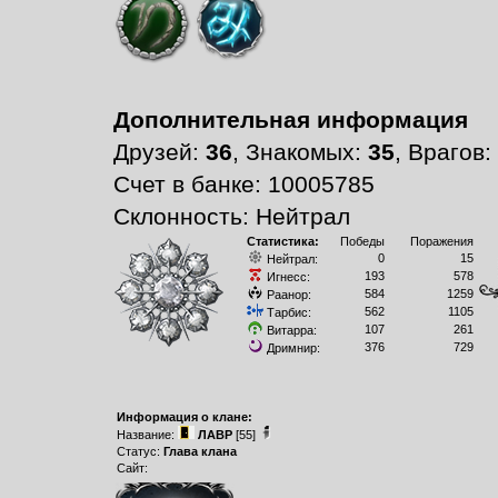
Дополнительная информация
Друзей:
36
, Знакомых:
35
, Врагов:
Счет в банке: 10005785
Склонность: Нейтрал
Статистика:
Победы
Поражения
0
15
Нейтрал:
193
578
Игнесс:
584
1259
Раанор:
562
1105
Тарбис:
107
261
Витарра:
376
729
Дримнир:
Информация о клане:
Название:
ЛАВР
[55]
Статус:
Глава клана
Сайт: