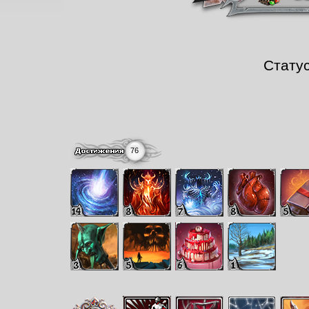
Стату
76