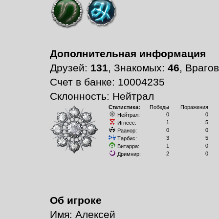
Дополнительная информация
Друзей:
131
, Знакомых:
46
, Враго
Счет в банке: 10004235
Склонность: Нейтрал
Статистика:
Победы
Поражения
0
0
Нейтрал:
1
5
Игнесс:
0
0
Раанор:
3
5
Тарбис:
1
0
Витарра:
2
0
Дримнир:
Об игроке
Имя: Алексей