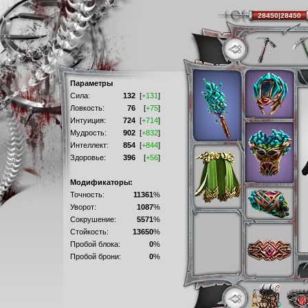
28450|28450
Параметры
Сила:
132
[
+131
]
Ловкость:
76
[
+75
]
Интуиция:
724
[
+714
]
Мудрость:
902
[
+832
]
Интеллект:
854
[
+844
]
Здоровье:
396
[
+56
]
Модификаторы:
Точность:
11361
%
Уворот:
1087
%
Сокрушение:
5571
%
Стойкость:
13650
%
Пробой блока:
0
%
Пробой брони:
0
%