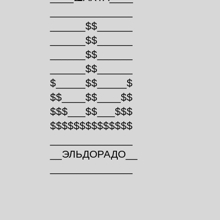
______________
______$$______
______$$______
______$$______
______$$______
$_____$$_____$
$$____$$____$$
$$$___$$___$$$
$$$$$$$$$$$$$$
______________
__ЭЛЬДОРАДО__
______________