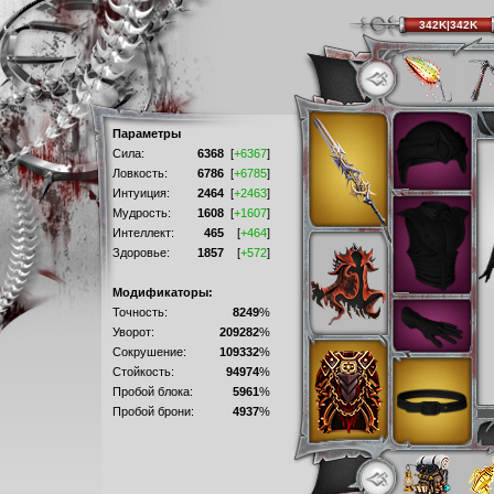
342K|342K
Параметры
Сила:
6368
[
+6367
]
Ловкость:
6786
[
+6785
]
Интуиция:
2464
[
+2463
]
Мудрость:
1608
[
+1607
]
Интеллект:
465
[
+464
]
Здоровье:
1857
[
+572
]
Модификаторы:
Точность:
8249
%
Уворот:
209282
%
Сокрушение:
109332
%
Стойкость:
94974
%
Пробой блока:
5961
%
Пробой брони:
4937
%