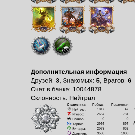
Дополнительная информация
Друзей:
3
, Знакомых:
5
, Врагов:
6
Счет в банке: 10044878
Склонность: Нейтрал
Статистика:
Победы
Поражения
1017
47
Нейтрал:
2654
731
Игнесс:
0
0
Раанор:
2936
897
Тарбис:
2079
862
Витарра:
3588
1088
Дримнир: