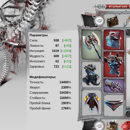
47105|47105
Параметры
Сила:
938
[
+897
]
Ловкость:
87
[
+86
]
Интуиция:
1019
[
+1004
]
Мудрость:
608
[
+607
]
Интеллект:
52
[
+51
]
Здоровье:
723
[
+131
]
Модификаторы:
Точность:
14400
%
Уворот:
2309
%
Сокрушение:
10436
%
Стойкость:
11694
%
Пробой блока:
1903
%
Пробой брони:
1784
%