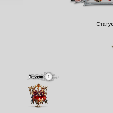
Стату
1