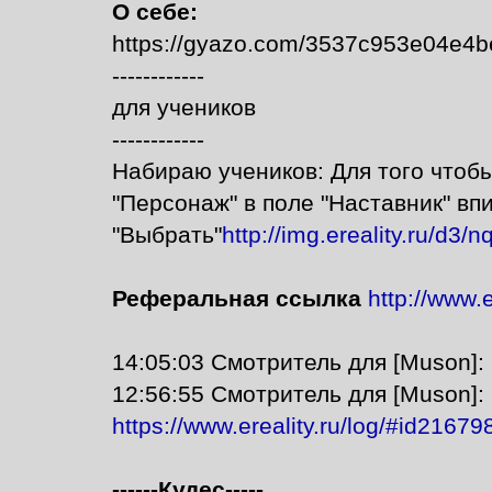
О себе:
https://gyazo.com/3537c953e04e4
------------
для учеников
------------
Набираю учеников: Для того чтобы
"Персонаж" в поле "Наставник" в
"Выбрать"
http://img.ereality.ru/d3/
Реферальная ссылка
http://www.
14:05:03 Смотритель для [Muson]:
12:56:55 Смотритель для [Muson]:
https://www.ereality.ru/log/#id21679
------Кудес-----