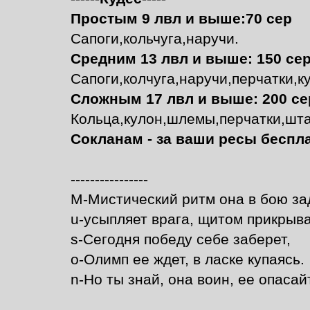
Простым 9 лвл и выше:70 сер
Сапоги,кольчуга,наручи.
Средним 13 лвл и выше: 150 се
Сапоги,колчуга,наручи,перчатки,
Сложным 17 лвл и выше: 200 се
Кольца,кулон,шлемы,перчатки,шт
Сокланам - за ваши ресы беспл
----------------
M-Мистический ритм она в бою за
u-усыпляет врага, щитом прикрыва
s-Сегодня победу себе заберет,
o-Олимп ее ждет, в ласке купаясь.
n-Но ты знай, она воин, ее опасай