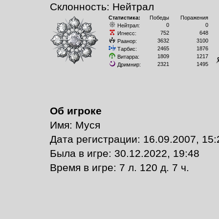
Склонность: Нейтрал
Статистика:
Победы
Поражения
0
0
Нейтрал:
752
648
Игнесс:
3632
3100
Раанор:
2465
1876
Тарбис:
1809
1217
Витарра:
2321
1495
Дримнир:
Об игроке
Имя: Муся
Дата регистрации: 16.09.2007, 15:
Былa в игре: 30.12.2022, 19:48
Время в игре: 7 л. 120 д. 7 ч.