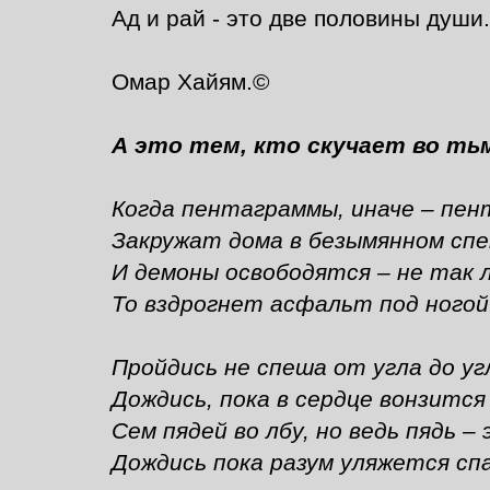
Ад и рай - это две половины души.
Омар Хайям.©
А это тем, кто скучает во ть
Когда пентаграммы, иначе – пен
Закружат дома в безымянном сп
И демоны освободятся – не так л
То вздрогнет асфальт под ногой
Пройдись не спеша от угла до уг
Дождись, пока в сердце вонзится 
Сем пядей во лбу, но ведь пядь –
Дождись пока разум уляжется сп