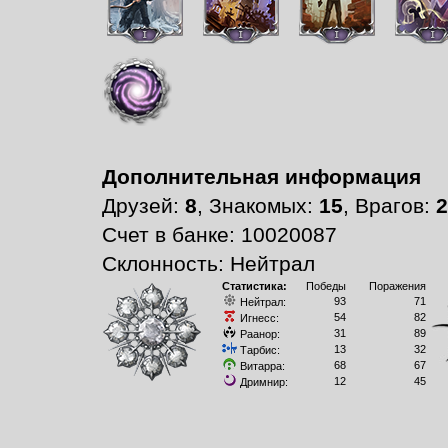
Дополнительная информация
Друзей:
8
, Знакомых:
15
, Врагов:
2
Счет в банке: 10020087
Склонность: Нейтрал
Статистика:
Победы
Поражения
93
71
Нейтрал:
54
82
Игнесс:
31
89
Раанор:
13
32
Тарбис:
68
67
Витарра:
12
45
Дримнир: