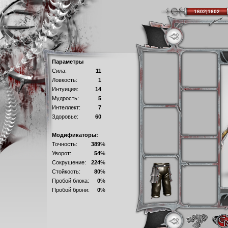
1602|1602
Параметры
Сила:
11
Ловкость:
1
Интуиция:
14
Мудрость:
5
Интеллект:
7
Здоровье:
60
Модификаторы:
Точность:
389
%
Уворот:
54
%
Сокрушение:
224
%
Стойкость:
80
%
Пробой блока:
0
%
Пробой брони:
0
%